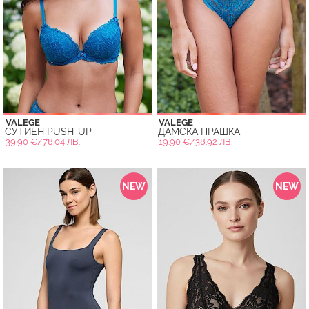
VALEGE
VALEGE
СУТИЕН PUSH-UP
ДАМСКА ПРАШКА
39.90 €/78.04 ЛВ.
19.90 €/38.92 ЛВ.
NEW
NEW