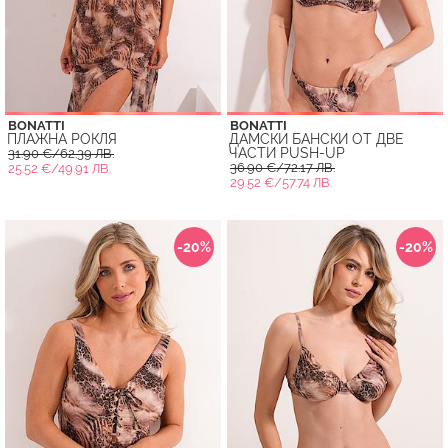
BONATTI
BONATTI
ПЛАЖНА РОКЛЯ
ДАМСКИ БАНСКИ ОТ ДВЕ
ЧАСТИ PUSH-UP
31.90 €/62.39 ЛВ.
36.90 €/72.17 ЛВ.
25.52 €/49.91 ЛВ.
29.52 €/57.74 ЛВ.
-20%
-20%