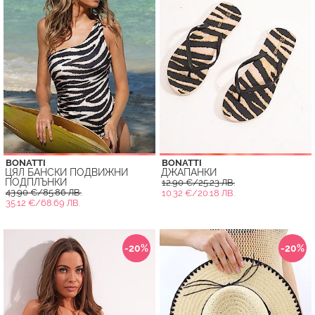
BONATTI
BONATTI
ЦЯЛ БАНСКИ ПОДВИЖНИ
ДЖАПАНКИ
ПОДПЛЪНКИ
12.90 €/25.23 ЛВ.
43.90 €/85.86 ЛВ.
10.32 €/20.18 ЛВ.
35.12 €/68.69 ЛВ.
-20%
-20%