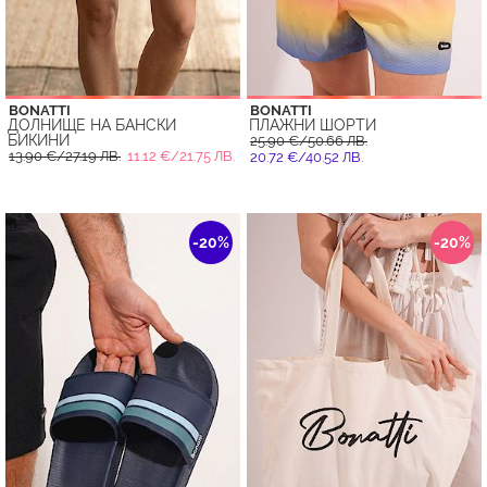
BONATTI
BONATTI
ДОЛНИЩE НА БАНСКИ
ПЛАЖНИ ШОРТИ
БИКИНИ
25.90 €/50.66 ЛВ.
13.90 €/27.19 ЛВ.
11.12 €/21.75 ЛВ.
20.72 €/40.52 ЛВ.
-20%
-20%