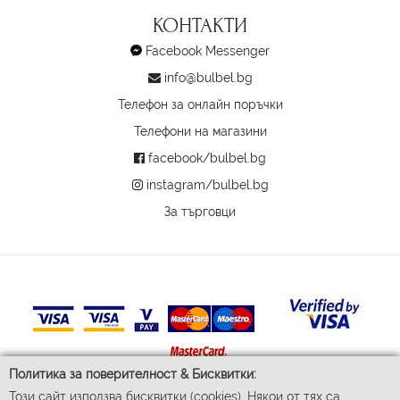
КОНТАКТИ
Facebook Messenger
info@bulbel.bg
Телефон за онлайн поръчки
Телефони на магазини
facebook/bulbel.bg
instagram/bulbel.bg
За търговци
Политика за поверителност & Бисквитки:
Този сайт използва бисквитки (cookies). Някои от тях са