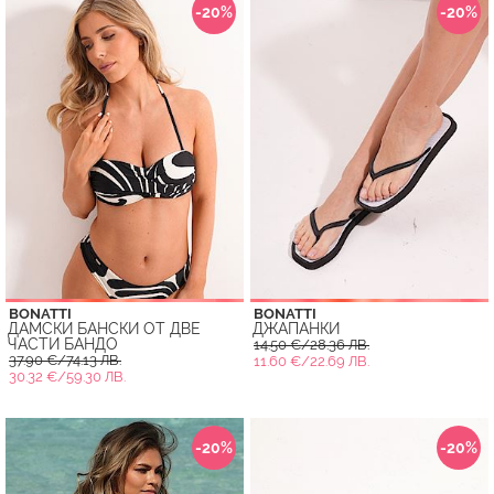
-20%
-20%
BONATTI
BONATTI
ДАМСКИ БАНСКИ ОТ ДВЕ
ДЖАПАНКИ
ЧАСТИ БАНДО
14.50 €/28.36 ЛВ.
37.90 €/74.13 ЛВ.
11.60 €/22.69 ЛВ.
30.32 €/59.30 ЛВ.
-20%
-20%