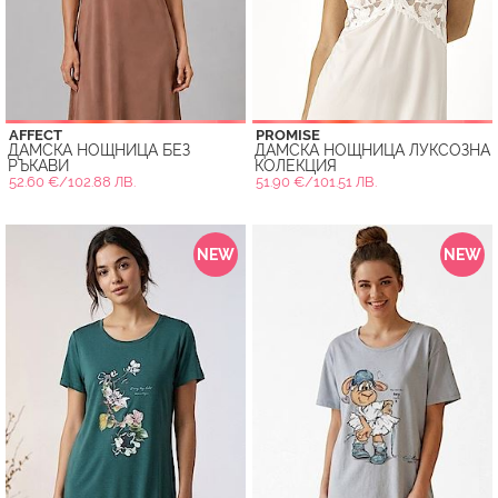
AFFECT
PROMISE
ДАМСКА НОЩНИЦА БЕЗ
ДАМСКА НОЩНИЦА ЛУКСОЗНА
РЪКАВИ
КОЛЕКЦИЯ
52.60 €/102.88 ЛВ.
51.90 €/101.51 ЛВ.
NEW
NEW