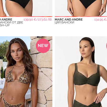
D ANDRE
139.90 €/273.62 ЛВ.
MARC AND ANDRE
134.95 €
АНСКИ ОТ ДВЕ
ЦЯЛ БАНСКИ
SH-UP
NEW