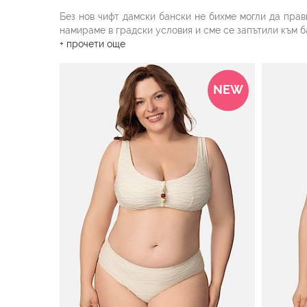
Без нов чифт дамски бански не бихме могли да прав
намираме в градски условия и сме се запътили към б
+ прочети още
На разположение на дамите са множество модели и ц
едноцветни съчетания в свежи тонове – под формат
части.
NEW
Дамски бански от две части
Класическите
бански от две части
включват
горнище
При избора на двете части строгите правила са в м
чашки с подплънки или изрязани като триъгълници, т
Не само за горната част, но и за долната част на 
изглеждат по-фини, може да е удачно да заложите на
Този вид бански костюм предлага допълнителни бону
радостта и комфорта при носене.
Дамски бански с висока тал
Банските с висока талия имат неповторимата сила д