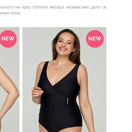
леклото ни през топлите месеци, независимо дали се
тичен плаж.
тове, морски декорации, камъни, хавайски цветя или
ерски кройки с висока талия, дамски бански от две
NEW
NEW
 върху цялото тяло.
 на предпочитана гама, тънки или широки презрамки,
 За да издължите визуално фигурата и бедрата ви да
амските форми и визия, издигайки днес в култ точно
оната на ханша.