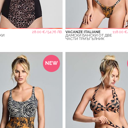
28.00 €/54.76 ЛВ.
VACANZE ITALIANE
118.00 €
КИ
ДАМСКИ БАНСКИ ОТ ДВЕ
ЧАСТИ ТРИЪГЪЛНИК
NEW