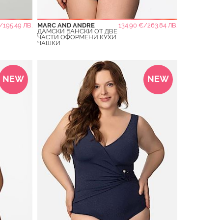
със самочувствие и се забавлявайте, както наистина
/195.49 ЛВ.
MARC AND ANDRE
134.90 €/263.84 ЛВ.
ДАМСКИ БАНСКИ ОТ ДВЕ
ЧАСТИ ОФОРМЕНИ КУХИ
ЧАШКИ
NEW
NEW