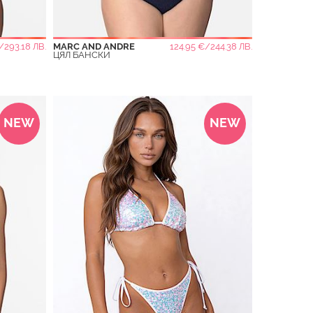
/293.18 ЛВ.
MARC AND ANDRE
124.95 €/244.38 ЛВ.
ЦЯЛ БАНСКИ
NEW
NEW