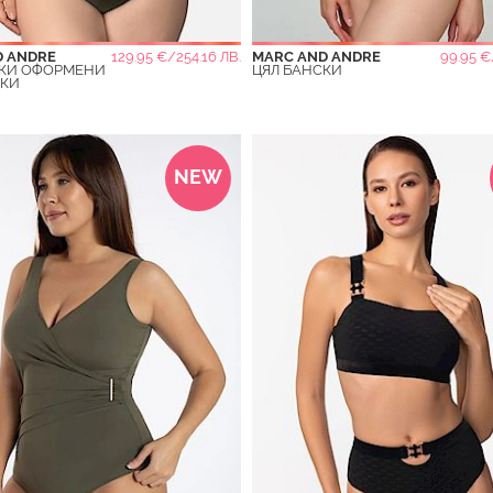
да разкрие най-добрите ви качества. Погледнете се в огледалото 
D ANDRE
129.95 €/254.16 ЛВ.
MARC AND ANDRE
99.95 €
СКИ ОФОРМЕНИ
ЦЯЛ БАНСКИ
ШКИ
NEW