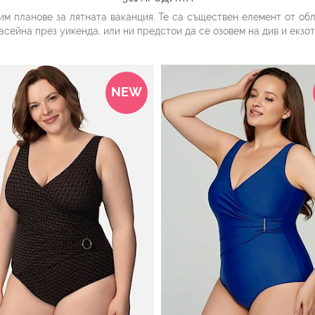
им планове за лятната ваканция. Те са съществен елемент от об
асейна през уикенда, или ни предстои да се озовем на див и екзо
ветови комбинации във всеки размер. Актуални монохромни прин
а на най-често купуваните и предпочитани цели бански, дизайн
NEW
и
долнище
, които позволяват да натрупате равномерен тен почти
иналото: създайте комплекта си сами според вашия вкус, с избор
ип на бикините и желаната височина на талията на долнището.
банския е изключително важно да се спрете на подходящ размер.
 долнище с висока талия.
си, а модните „диктатори“ са изключително благосклонни към д
ия
а прибират коремчето и да не пристягат неудобно прелестите в з