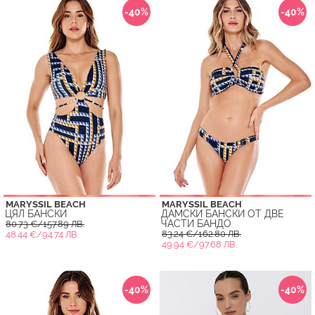
-40%
-40%
MARYSSIL BEACH
MARYSSIL BEACH
ЦЯЛ БАНСКИ
ДАМСКИ БАНСКИ ОТ ДВЕ
ЧАСТИ БАНДО
80.73 €/157.89 ЛВ.
83.24 €/162.80 ЛВ.
48.44 €/94.74 ЛВ.
49.94 €/97.68 ЛВ.
-40%
-40%