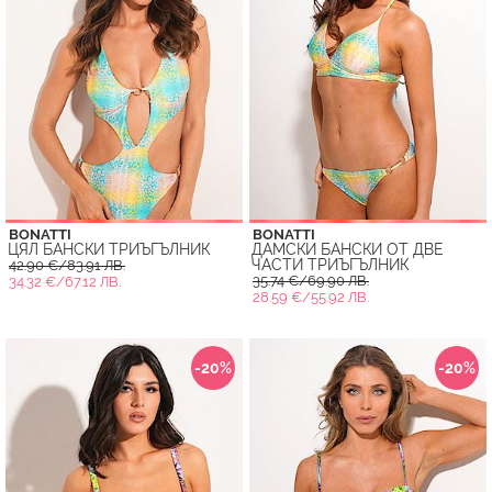
BONATTI
BONATTI
ЦЯЛ БАНСКИ ТРИЪГЪЛНИК
ДАМСКИ БАНСКИ ОТ ДВЕ
ЧАСТИ ТРИЪГЪЛНИК
42.90 €/83.91 ЛВ.
35.74 €/69.90 ЛВ.
34.32 €/67.12 ЛВ.
28.59 €/55.92 ЛВ.
-20%
-20%