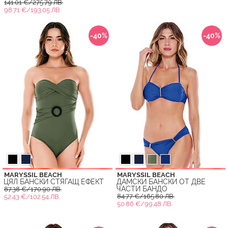
141.01 €/275.79 ЛВ.
98.71 €/193.05 ЛВ.
-40%
-40%
MARYSSIL BEACH
MARYSSIL BEACH
ЦЯЛ БАНСКИ СТЯГАЩ ЕФЕКТ
ДАМСКИ БАНСКИ ОТ ДВЕ
ЧАСТИ БАНДО
87.38 €/170.90 ЛВ.
84.77 €/165.80 ЛВ.
52.43 €/102.54 ЛВ.
50.86 €/99.48 ЛВ.