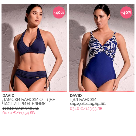
-40%
-40%
DAVID
DAVID
ДАМСКИ БАНСКИ ОТ ДВЕ
ЦЯЛ БАНСКИ
ЧАСТИ ТРИЪГЪЛНИК
105.27 €/205.89 ЛВ.
100.16 €/195.90 ЛВ.
63.16 €/123.53 ЛВ.
60.10 €/117.54 ЛВ.