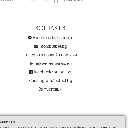
КОНТАКТИ
Facebook Messenger
info@bulbel.bg
Телефон за онлайн поръчки
Телефони на магазини
facebook/bulbel.bg
instagram/bulbel.bg
За търговци
сквитки:
ookies). Някои от тях са задължителни за функционирането му,