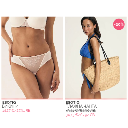
-20%
ESOTIQ
ESOTIQ
БИКИНИ
ПЛАЖНА ЧАНТА
14.27 €/27.91 ЛВ.
43.41 €/84.90 ЛВ.
34.73 €/67.92 ЛВ.