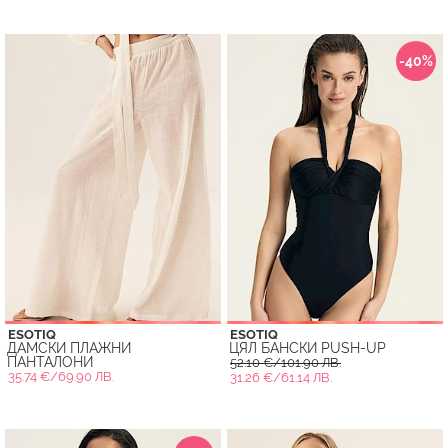
-40%
ESOTIQ
ESOTIQ
ДАМСКИ ПЛАЖНИ
ЦЯЛ БАНСКИ PUSH-UP
ПАНТАЛОНИ
52.10 €/101.90 ЛВ.
35.74 €/69.90 ЛВ.
31.26 €/61.14 ЛВ.