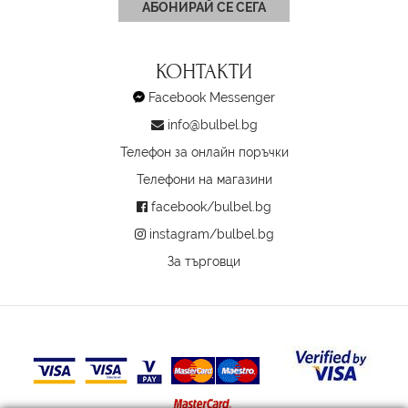
АБОНИРАЙ СЕ СЕГА
КОНТАКТИ
Facebook Messenger
info@bulbel.bg
Телефон за онлайн поръчки
Телефони на магазини
facebook/bulbel.bg
instagram/bulbel.bg
За търговци