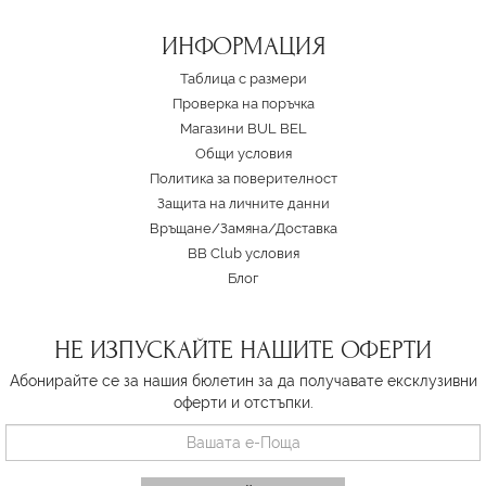
ИНФОРМАЦИЯ
Таблица с размери
Проверка на поръчка
Магазини BUL BEL
Oбщи условия
Политика за поверителност
Защита на личните данни
Връщане/Замяна
/
Доставка
BB Club условия
Блог
НЕ ИЗПУСКАЙТЕ НАШИТЕ ОФЕРТИ
Абонирайте се за нашия бюлетин за да получавате ексклузивни
оферти и отстъпки.