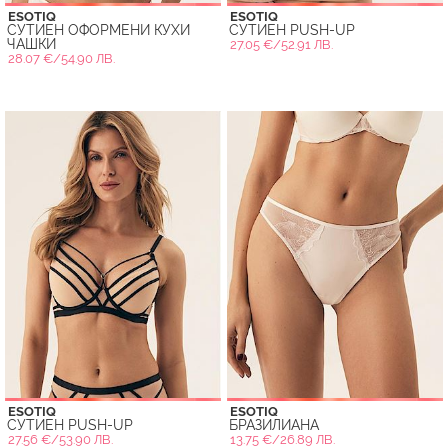
ESOTIQ
ESOTIQ
СУТИЕН ОФОРМЕНИ КУХИ
СУТИЕН PUSH-UP
ЧАШКИ
27.05 €/52.91 ЛВ.
28.07 €/54.90 ЛВ.
ESOTIQ
ESOTIQ
СУТИЕН PUSH-UP
БРАЗИЛИАНА
27.56 €/53.90 ЛВ.
13.75 €/26.89 ЛВ.