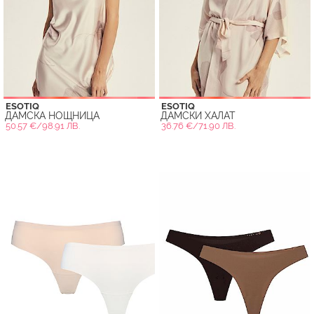
ESOTIQ
ESOTIQ
ДАМСКА НОЩНИЦА
ДАМСКИ ХАЛАТ
50.57 €/98.91 ЛВ.
36.76 €/71.90 ЛВ.