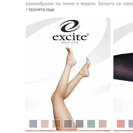
разнообразие на линии и модели. Бельото се изра
костюми се създават по най-актуалните модни т
+ прочети още
висококачествени френски и италиански материали. 