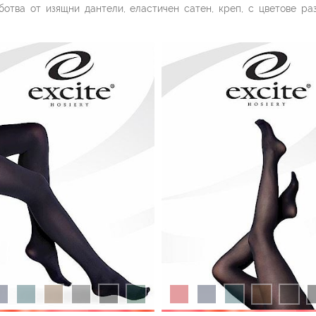
ботва от изящни дантели, еластичен сатен, креп, с цветове р
енденции. В колекция чорапогащи ще откриете любимите си б
EXCITE е отличен избор за стилните, самоуверени дами, които тъ