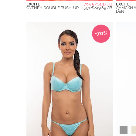
EXCITE
7.65 €/14.97 ЛВ.
EXCITE
СУТИЕН DOUBLE PUSH-UP
25.51 €/49.89 ЛВ.
ДАМСКИ 
DEN
-70%