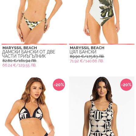
MARYSSIL BEACH
MARYSSIL BEACH
ДАМСКИ БАНСКИ ОТ ДВЕ
ЦЯЛ БАНСКИ
ЧАСТИ ТРИЪГЪЛНИК
89.90 €/175.83 ЛВ.
82.80 €/161.94 ЛВ.
71.92 €/140.66 ЛВ.
66.24 €/129.55 ЛВ.
-20%
-20%