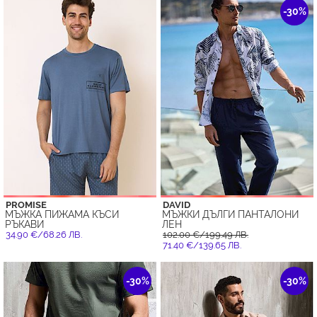
-30%
PROMISE
DAVID
МЪЖКА ПИЖАМА КЪСИ
МЪЖКИ ДЪЛГИ ПАНТАЛОНИ
РЪКАВИ
ЛЕН
34.90 €/68.26 ЛВ.
102.00 €/199.49 ЛВ.
71.40 €/139.65 ЛВ.
-30%
-30%