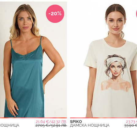
-20%
21.64 €/42.32 ЛВ.
SPIKO
23.73 
НОЩНИЦА
27.05 €/52.91 ЛВ.
ДАМСКА НОЩНИЦА
33.90 