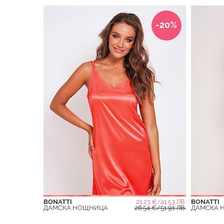
-20%
BONATTI
21.23 €/41.53 ЛВ.
BONATTI
ДАМСКА НОЩНИЦА
26.54 €/51.91 ЛВ.
ДАМСКА 