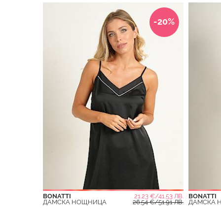
-20%
BONATTI
21.23 €/41.53 ЛВ.
BONATTI
ДАМСКА НОЩНИЦА
26.54 €/51.91 ЛВ.
ДАМСКА 