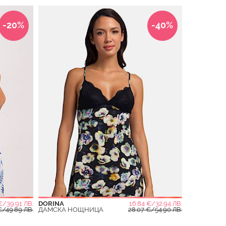
-20%
-40%
€/39.91 ЛВ.
DORINA
16.84 €/32.94 ЛВ.
€/49.89 ЛВ.
ДАМСКА НОЩНИЦА
28.07 €/54.90 ЛВ.