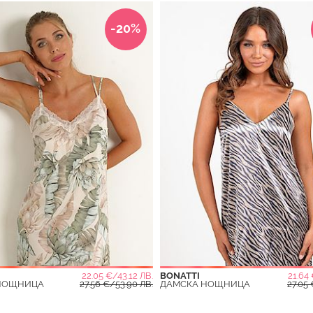
-20%
22.05 €/43.12 ЛВ.
BONATTI
21.64 
НОЩНИЦА
27.56 €/53.90 ЛВ.
ДАМСКА НОЩНИЦА
27.05 