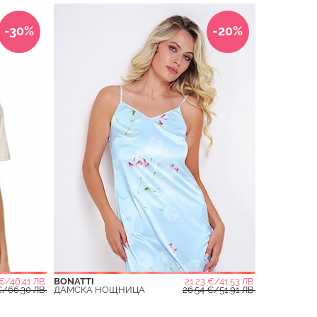
-30%
-20%
€/46.41 ЛВ.
BONATTI
21.23 €/41.53 ЛВ.
€/66.30 ЛВ.
ДАМСКА НОЩНИЦА
26.54 €/51.91 ЛВ.