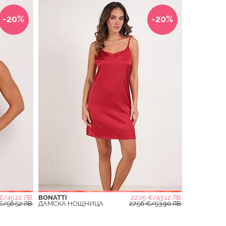
-20%
-20%
 €/45.22 ЛВ.
BONATTI
22.05 €/43.12 ЛВ.
€/56.52 ЛВ.
ДАМСКА НОЩНИЦА
27.56 €/53.90 ЛВ.