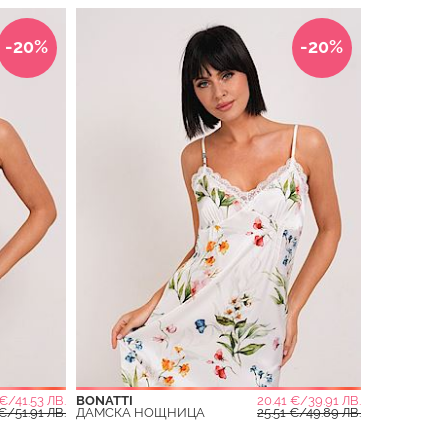
-20%
-20%
 €/41.53 ЛВ.
BONATTI
20.41 €/39.91 ЛВ.
€/51.91 ЛВ.
ДАМСКА НОЩНИЦА
25.51 €/49.89 ЛВ.