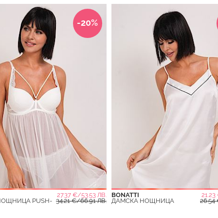
-20%
27.37 €/53.53 ЛВ.
BONATTI
21.23
НОЩНИЦА PUSH-
34.21 €/66.91 ЛВ.
ДАМСКА НОЩНИЦА
26.54 