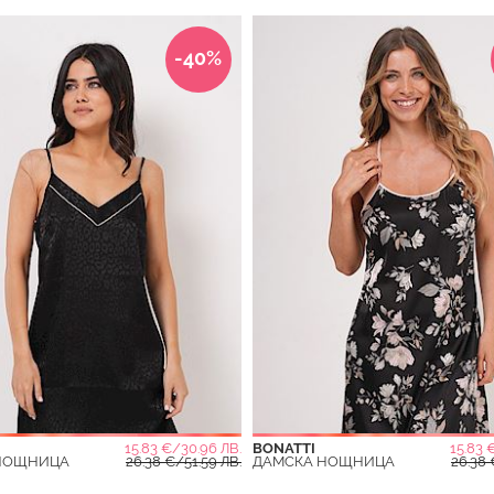
-40%
15.83 €/30.96 ЛВ.
BONATTI
15.83 
НОЩНИЦА
26.38 €/51.59 ЛВ.
ДАМСКА НОЩНИЦА
26.38 