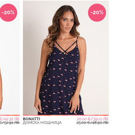
-20%
-20%
€/42.32 ЛВ.
BONATTI
20.00 €/39.12 ЛВ.
€/52.91 ЛВ.
ДАМСКА НОЩНИЦА
25.00 €/48.90 ЛВ.