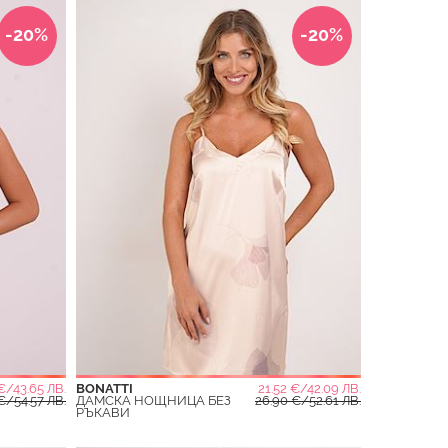
-20%
-20%
€/43.65 ЛВ.
BONATTI
21.52 €/42.09 ЛВ.
€/54.57 ЛВ.
ДАМСКА НОЩНИЦА БЕЗ
26.90 €/52.61 ЛВ.
РЪКАВИ