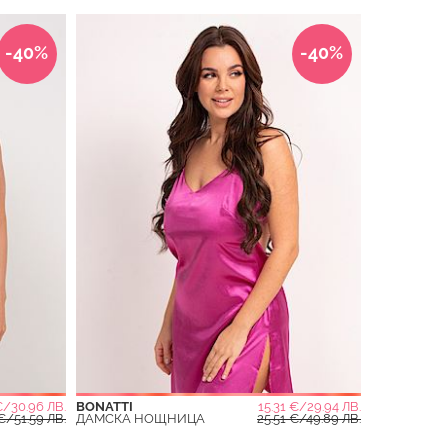
-40%
-40%
€/30.96 ЛВ.
BONATTI
15.31 €/29.94 ЛВ.
€/51.59 ЛВ.
ДАМСКА НОЩНИЦА
25.51 €/49.89 ЛВ.