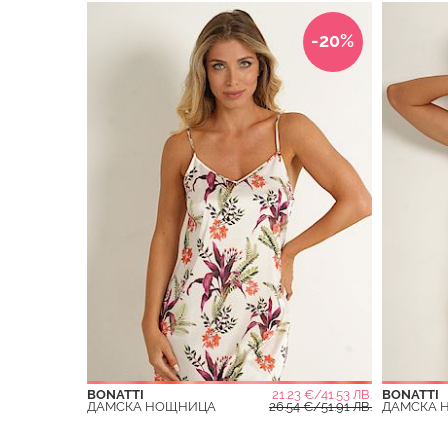
-20%
BONATTI
21.23 €/41.53 ЛВ.
BONATTI
ДАМСКА НОЩНИЦА
26.54 €/51.91 ЛВ.
ДАМСКА 