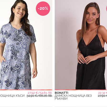
-20%
27.92 €/54.61 ЛВ.
BONATTI
22.32 
НОЩНИЦА КЪСИ
34.90 €/68.26 ЛВ.
ДАМСКА НОЩНИЦА БЕЗ
27.90 
РЪКАВИ