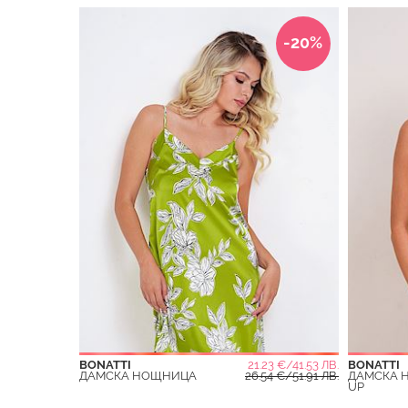
-20%
BONATTI
21.23 €/41.53 ЛВ.
BONATTI
ДАМСКА НОЩНИЦА
26.54 €/51.91 ЛВ.
ДАМСКА 
UP