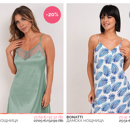
-20%
21.64 €/42.32 ЛВ.
BONATTI
20.41 
НОЩНИЦА
27.05 €/52.91 ЛВ.
ДАМСКА НОЩНИЦА
25.51 