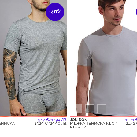
-40%
9.17 €/17.94 ЛВ.
JOLIDON
10.71 
ЕНИСКА
15.29 €/29.90 ЛВ.
МЪЖКА ТЕНИСКА КЪСИ
21.42 
РЪКАВИ