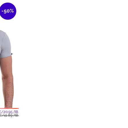
-50%
€/20.95 ЛВ.
€/41.89 ЛВ.