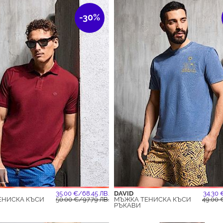
-30%
35.00 €/68.45 ЛВ.
DAVID
34.30 
ЕНИСКА КЪСИ
50.00 €/97.79 ЛВ.
МЪЖКА ТЕНИСКА КЪСИ
49.00 
РЪКАВИ