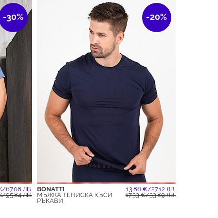
-30%
-20%
€/67.08 ЛВ.
BONATTI
13.86 €/27.12 ЛВ.
€/95.84 ЛВ.
МЪЖКА ТЕНИСКА КЪСИ
17.33 €/33.89 ЛВ.
РЪКАВИ