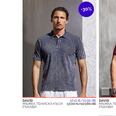
-30%
DAVID
37.10 €/72.56 ЛВ.
DAVID
МЪЖКА ТЕНИСКА КЪСИ
53.00 €/103.66 ЛВ.
МЪЖКА Т
РЪКАВИ
РЪКАВИ