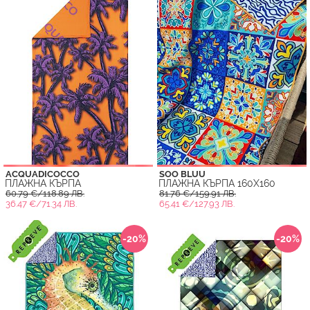
ACQUADICOCCO
SOO BLUU
ПЛАЖНА КЪРПА
ПЛАЖНА КЪРПА 160X160
60.79 €/118.89 ЛВ.
81.76 €/159.91 ЛВ.
36.47 €/71.34 ЛВ.
65.41 €/127.93 ЛВ.
-20%
-20%