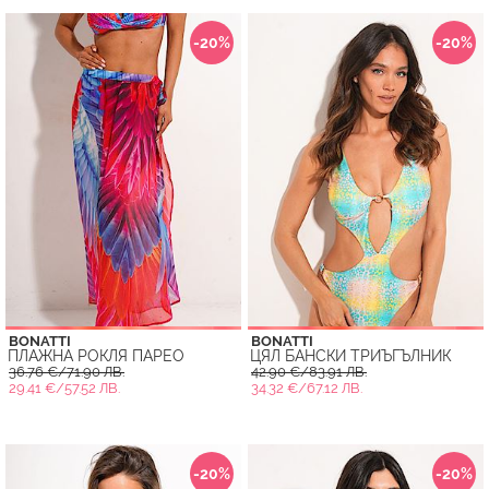
-20%
-20%
BONATTI
BONATTI
ПЛАЖНА РОКЛЯ ПАРЕО
ЦЯЛ БАНСКИ ТРИЪГЪЛНИК
36.76 €/71.90 ЛВ.
42.90 €/83.91 ЛВ.
29.41 €/57.52 ЛВ.
34.32 €/67.12 ЛВ.
-20%
-20%