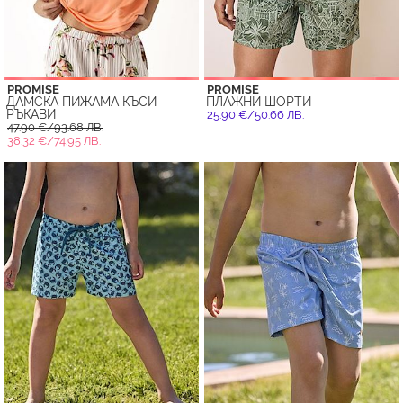
PROMISE
PROMISE
ДАМСКА ПИЖАМА КЪСИ
ПЛАЖНИ ШОРТИ
РЪКАВИ
25.90 €/50.66 ЛВ.
47.90 €/93.68 ЛВ.
38.32 €/74.95 ЛВ.