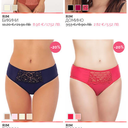
RIM
RIM
БИКИНИ
ДОМИНО
11.20 €/21.91 ЛВ.
8.96 €/17.52 ЛВ.
3.53 €/6.90 ЛВ.
2.82 €/5.52 ЛВ.
-20%
-20%
RIM
RIM