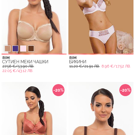
RIM
RIM
СУТИЕН МЕКИ ЧАШКИ
БИКИНИ
27.56 €/53.90 ЛВ.
11.20 €/21.91 ЛВ.
8.96 €/17.52 ЛВ.
22.05 €/43.12 ЛВ.
-20%
-20%