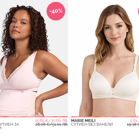
-40%
15.65 €/30.60 ЛВ.
MARIE MEILI
5.81
УТИЕН ЗА
26.08 €/51.01 ЛВ.
СУТИЕН БЕЗ БАНЕЛИ
19.38 
И