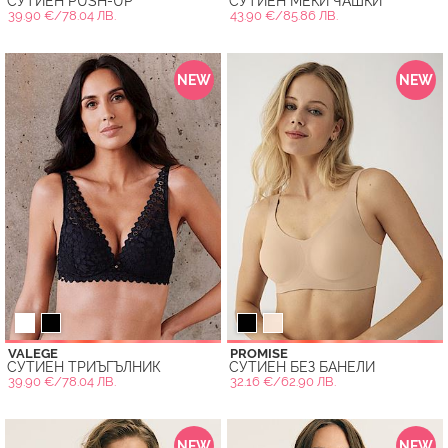
СУТИЕН PUSH-UP
СУТИЕН МЕКИ ЧАШКИ
39.90 €/78.04 ЛВ.
43.90 €/85.86 ЛВ.
NEW
NEW
VALEGE
PROMISE
СУТИЕН ТРИЪГЪЛНИК
СУТИЕН БЕЗ БАНЕЛИ
39.90 €/78.04 ЛВ.
32.16 €/62.90 ЛВ.
NEW
NEW