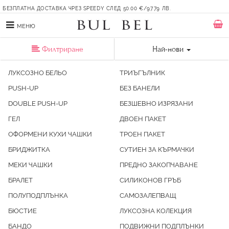
БЕЗПЛАТНА ДОСТАВКА ЧРЕЗ SPEEDY СЛЕД 50.00 €/97.79 ЛВ.
МЕНЮ
Филтриране
Най-нови
ЛУКСОЗНО БЕЛЬО
ТРИЪГЪЛНИК
PUSH-UP
БЕЗ БАНЕЛИ
DOUBLE PUSH-UP
БЕЗШЕВНО ИЗРЯЗАНИ
ГЕЛ
ДВОЕН ПАКЕТ
ОФОРМЕНИ КУХИ ЧАШКИ
ТРОЕН ПАКЕТ
БРИДЖИТКА
СУТИЕН ЗА КЪРМАЧКИ
МЕКИ ЧАШКИ
ПРЕДНО ЗАКОПЧАВАНЕ
БРАЛЕТ
СИЛИКОНОВ ГРЪБ
ПОЛУПОДПЛЪНКА
САМОЗАЛЕПВАЩ
БЮСТИЕ
ЛУКСОЗНА КОЛЕКЦИЯ
БАНДО
ПОДВИЖНИ ПОДПЛЪНКИ