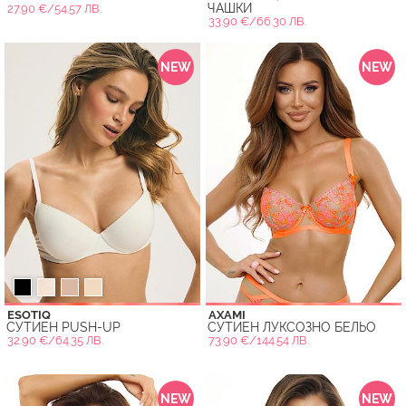
ЧАШКИ
27.90 €/54.57 ЛВ.
33.90 €/66.30 ЛВ.
NEW
NEW
ESOTIQ
AXAMI
СУТИЕН PUSH-UP
СУТИЕН ЛУКСОЗНО БЕЛЬО
32.90 €/64.35 ЛВ.
73.90 €/144.54 ЛВ.
NEW
NEW