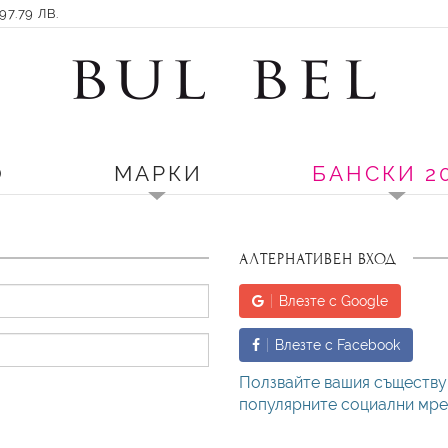
7.79 ЛВ.
О
МАРКИ
БАНСКИ 2
АЛТЕРНАТИВЕН ВХОД
Влезте с Google
Влезте с Facebook
Ползвайте вашия съществу
популярните социални мреж