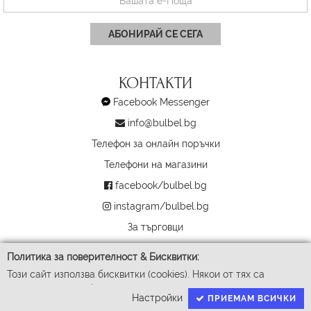
АБОНИРАЙ СЕ СЕГА
КОНТАКТИ
Facebook Messenger
info@bulbel.bg
Телефон за онлайн поръчки
Телефони на магазини
facebook/bulbel.bg
instagram/bulbel.bg
За търговци
Политика за поверителност & Бисквитки:
Този сайт използва бисквитки (cookies). Някои от тях са
задължителни за функционирането му, докато други ни
Настройки
ПРИЕМАМ ВСИЧКИ
помагат да подобрим Вашето преживяване. За да доставим