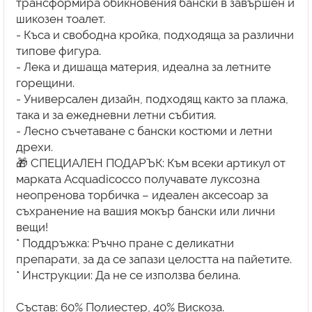
трансформира обикновения бански в завършен и
шикозен тоалет.
- Къса и свободна кройка, подходяща за различни
типове фигура.
- Лека и дишаща материя, идеална за летните
горещини.
- Универсален дизайн, подходящ както за плажа,
така и за ежедневни летни събития.
- Лесно съчетаване с бански костюми и летни
дрехи.
🎁 СПЕЦИАЛЕН ПОДАРЪК: Към всеки артикул от
марката Acquadicocco получавате луксозна
неопренова торбичка – идеален аксесоар за
съхранение на вашия мокър бански или лични
вещи!
* Поддръжка: Ръчно пране с деликатни
препарати, за да се запази целостта на пайетите.
* Инструкции: Да не се използва белина.
Състав: 60% Полиестер, 40% Вискоза.