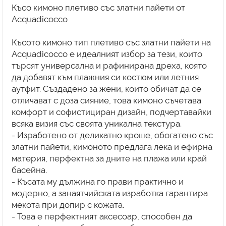
Късо кимоно плетиво със златни пайети от
Acquadicocco
Късото кимоно тип плетиво със златни пайети на
Acquadicocco е идеалният избор за тези, които
търсят универсална и рафинирана дреха, която
да добавят към плажния си костюм или летния
аутфит. Създадено за жени, които обичат да се
отличават с доза сияние, това кимоно съчетава
комфорт и софистициран дизайн, подчертавайки
всяка визия със своята уникална текстура.
- Изработено от деликатно кроше, обогатено със
златни пайети, кимоното предлага лека и ефирна
материя, перфектна за дните на плажа или край
басейна.
- Късата му дължина го прави практично и
модерно, а занаятчийската изработка гарантира
мекота при допир с кожата.
- Това е перфектният аксесоар, способен да