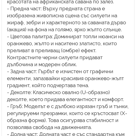
красотата на африканската савана по залез.
- Предна част: Върху предната страна е
изобразена живописна сцена със силуети на
жираф, зебри и характерното за саваната дърво
(акация) на фона на голямо, ярко жълто слънце.
- Цветова палитра: Доминират топли нюанси на
оранжево, жълто и наситено златисто, които
преливат в преливащ (омбре) ефект.
Контрастните черни силуети придават
дълбочина и модерен облик.
- Задна част: Гърбът е изчистен от графични
елементи, запазвайки красивия оранжево-жълт
градиент, който подчертава тена.
- Деколте: Класическо овално (U-образно)
деколте, което придава елегантност и комфорт.
- Гръб: Моделът е с дълбоко изрязан гръб и тънки,
регулируеми презрамки, които се кръстосват (X-
образна форма). Това осигурява стабилност и
позволява свобода на движенията.
- Долна част: Долната част е със стандартна към