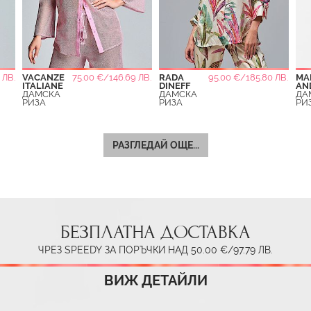
 ЛВ.
VACANZE
75.00 €/146.69 ЛВ.
RADA
95.00 €/185.80 ЛВ.
MA
ITALIANE
DINEFF
AN
ДАМСКА
ДАМСКА
ДА
РИЗА
РИЗА
РИ
РАЗГЛЕДАЙ ОЩЕ...
БЕЗПЛАТНА ДОСТАВКА
ЧРЕЗ SPEEDY ЗА ПОРЪЧКИ НАД 50.00 €/97.79 ЛВ.
ВИЖ ДЕТАЙЛИ