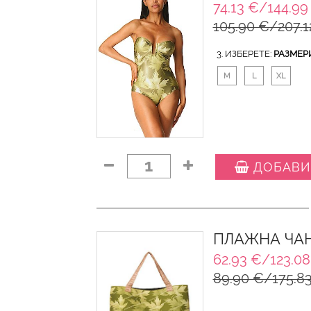
74.13 €/144.99
105.90 €/207.1
3. ИЗБЕРЕТЕ:
РАЗМЕР
M
L
XL
1
ДОБАВИ
ПЛАЖНА ЧАН
62.93 €/123.08
89.90 €/175.83