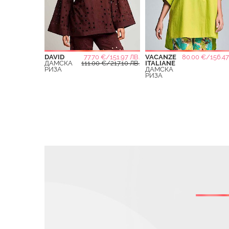
DAVID
77.70 €/151.97 ЛВ.
VACANZE
80.00 €/156.47
ДАМСКА
111.00 €/217.10 ЛВ.
ITALIANE
РИЗА
ДАМСКА
РИЗА