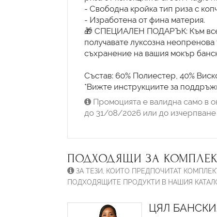
- Свободна кройка тип риза с копч
- Изработена от фина материя.
🎁 СПЕЦИАЛЕН ПОДАРЪК: Към всек
получавате луксозна неопренова 
съхранение на вашия мокър банск
Състав: 60% Полиестер, 40% Виск
*Вижте инструкциите за поддръжк
Промоцията е валидна само в о
до 31/08/2026 или до изчерпване 
ПОДХОДЯЩИ ЗА КОМПЛЕК
ЗА ТЕЗИ, КОИТО ПРЕДПОЧИТАТ КОМПЛЕК
ПОДХОДЯЩИТЕ ПРОДУКТИ В НАШИЯ КАТАЛО
ЦЯЛ БАНСКИ