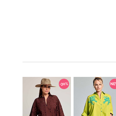
-30%
N