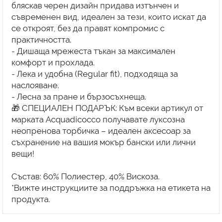
бляскав черен дизайн придава изтънчен и
съвременен вид, идеален за тези, които искат да
се откроят, без да правят компромис с
практичността.
- Дишаща мрежеста тъкан за максимален
комфорт и прохлада.
- Лека и удобна (Regular fit), подходяща за
наслояване.
- Лесна за пране и бързосъхнеща.
🎁 СПЕЦИАЛЕН ПОДАРЪК: Към всеки артикул от
марката Acquadicocco получавате луксозна
неопренова торбичка – идеален аксесоар за
съхранение на вашия мокър бански или лични
вещи!
Състав: 60% Полиестер, 40% Вискоза.
*Вижте инструкциите за поддръжка на етикета на