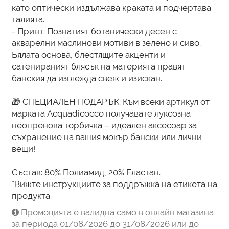
като оптически издължава краката и подчертава
талията.
- Принт: Познатият ботанически десен с
акварелни маслинови мотиви в зелено и сиво.
Бялата основа, блестящите акценти и
сатенираният блясък на материята правят
банския да изглежда свеж и изискан.
🎁 СПЕЦИАЛЕН ПОДАРЪК: Към всеки артикул от
марката Acquadicocco получавате луксозна
неопренова торбичка – идеален аксесоар за
съхранение на вашия мокър бански или лични
вещи!
Състав: 80% Полиамид, 20% Еластан.
*Вижте инструкциите за поддръжка на етикета на
Промоцията е валидна само в онлайн магазина
за периода 01/08/2026 до 31/08/2026 или до