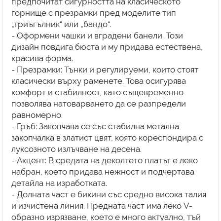
предпочитат сигурността на класическото
горнище с презрамки пред моделите тип
„триъгълник“ или „бандо“.
- Оформени чашки и вградени банели. Този
дизайн повдига бюста и му придава естествена,
красива форма.
- Презрамки: Тънки и регулируеми, които стоят
класически върху раменете. Това осигурява
комфорт и стабилност, като същевременно
позволява натоварването да се разпредели
равномерно.
- Гръб: Закопчава се със стабилна метална
закопчалка в златист цвят, която кореспондира с
луксозното излъчване на десена.
- Акцент: В средата на деколтето платът е леко
набран, което придава нежност и подчертава
детайла на изработката.
- Долната част е бикини със средно висока талия
и изчистена линия. Предната част има леко V-
образно изрязване, което е много актуално, тъй