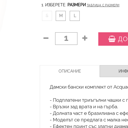
1. ИЗБЕРЕТЕ:
РАЗМЕРИ
ТАБЛИЦА С РАЗМЕРИ
S
M
L
1
ДО
ОПИСАНИЕ
ИНФ
Дамски бански комплект от Acqua
- Подплатени триъгълни чашки с
- Връзки зад врата и на гърба.
- Долната част е бразилиана с еф
- Моделът се предлага с малка не
- Ефектен принт със златни диама