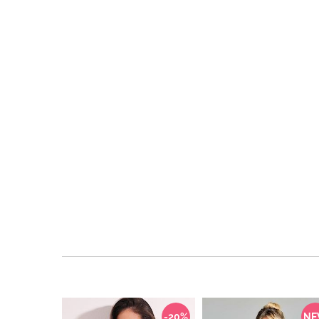
-20%
N