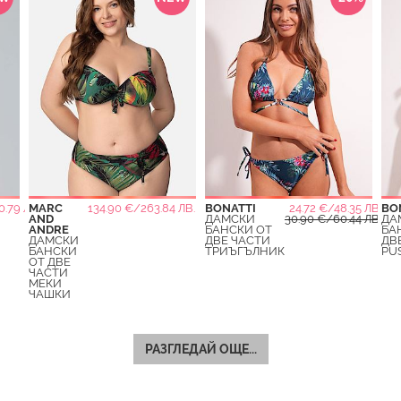
0.79 ЛВ.
MARC
134.90 €/263.84 ЛВ.
BONATTI
24.72 €/48.35 ЛВ.
BO
AND
ДАМСКИ
30.90 €/60.44 ЛВ.
ДА
ANDRE
БАНСКИ ОТ
БА
ДАМСКИ
ДВЕ ЧАСТИ
ДВ
БАНСКИ
ТРИЪГЪЛНИК
PU
ОТ ДВЕ
ЧАСТИ
МЕКИ
ЧАШКИ
РАЗГЛЕДАЙ ОЩЕ...