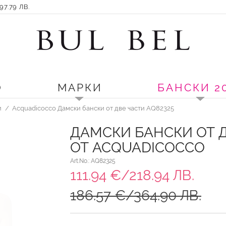
7.79 ЛВ.
О
МАРКИ
БАНСКИ 2
и
Acquadicocco Дамски бански от две части AQ82325
ДАМСКИ БАНСКИ ОТ 
ОТ ACQUADICOCCO
Art.No.: AQ82325
111.94 €/218.94 ЛВ.
186.57 €/364.90 ЛВ.