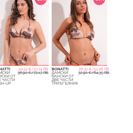
NATTI
29.52 €/57.74 ЛВ.
BONATTI
26.32 €/51.48 ЛВ.
МСКИ
36.90 €/72.17 ЛВ.
ДАМСКИ
32.90 €/64.35 ЛВ.
НСКИ ОТ
БАНСКИ ОТ
Е ЧАСТИ
ДВЕ ЧАСТИ
SH-UP
ТРИЪГЪЛНИК