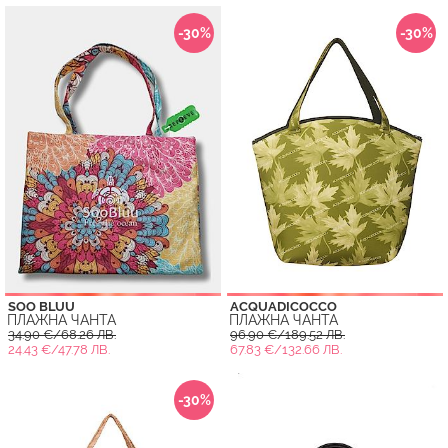
-30%
-30%
SOO BLUU
ACQUADICOCCO
ПЛАЖНА ЧАНТА
ПЛАЖНА ЧАНТА
34.90 €/68.26 ЛВ.
96.90 €/189.52 ЛВ.
24.43 €/47.78 ЛВ.
67.83 €/132.66 ЛВ.
-30%