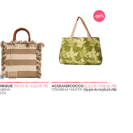
-30%
.
ONIQUE
66.00 €/129.08 ЛВ.
ACQUADICOCCO
55.93 €/109.39 ЛВ.
.
АЖНА
ПЛАЖНА ЧАНТА
79.90 €/156.27 ЛВ.
НТА