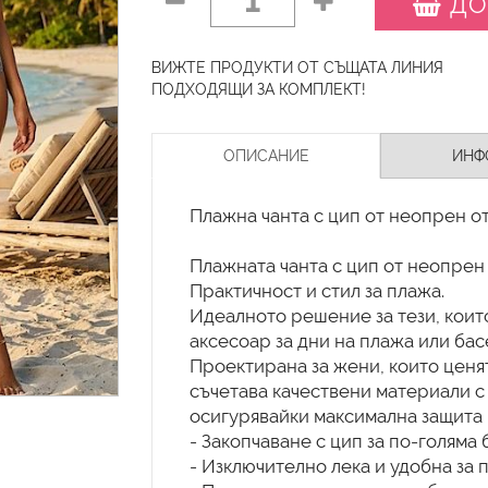
1
ДО
ВИЖТЕ ПРОДУКТИ ОТ СЪЩАТА ЛИНИЯ
ПОДХОДЯЩИ ЗА КОМПЛЕКТ!
ОПИСАНИЕ
ИНФ
Плажна чанта с цип от неопрен о
Плажната чанта с цип от неопрен
Практичност и стил за плажа.
Идеалното решение за тези, коит
аксесоар за дни на плажа или бас
Проектирана за жени, които ценят
съчетава качествени материали с
осигурявайки максимална защита н
- Закопчаване с цип за по-голяма
- Изключително лека и удобна за 