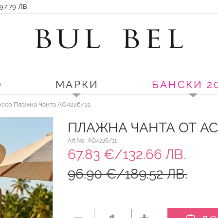
7.79 ЛВ.
О
МАРКИ
БАНСКИ 2
occo Плажна Чанта AQ4226/11
ПЛАЖНА ЧАНТА ОТ A
Art.No.: AQ4226/11
67.83 €/132.66 ЛВ.
96.90 €/189.52 ЛВ.