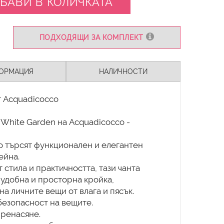
БАВИ В КОЛИЧКАТА
ПОДХОДЯЩИ ЗА КОМПЛЕКТ
ОРМАЦИЯ
НАЛИЧНОСТИ
т Acquadicocco
 White Garden на Acquadicocco -
о търсят функционален и елегантен
ейна.
 стила и практичността, тази чанта
 удобна и просторна кройка,
а личните вещи от влага и пясък.
 безопасност на вещите.
пренасяне.