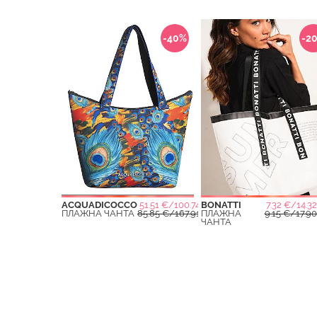
-40%
-2
ACQUADICOCCO
51.51 €/100.74 ЛВ.
BONATTI
7.32 €/14.32
ПЛАЖНА ЧАНТА
85.85 €/167.91 ЛВ.
ПЛАЖНА
9.15 €/17.90
ЧАНТА