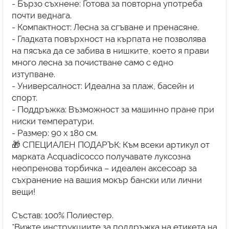
- Бързо съхнене: Готова за повторна употреба
почти веднага.
- Компактност: Лесна за сгъване и пренасяне.
- Гладката повърхност на кърпата не позволява
на пясъка да се забива в нишките, което я прави
много лесна за почистване само с едно
изтупване.
- Универсалност: Идеална за плаж, басейн и
спорт.
- Поддръжка: Възможност за машинно пране при
ниски температури.
- Размер: 90 x 180 см.
🎁 СПЕЦИАЛЕН ПОДАРЪК: Към всеки артикул от
марката Acquadicocco получавате луксозна
неопренова торбичка – идеален аксесоар за
съхранение на вашия мокър бански или лични
вещи!
Състав: 100% Полиестер.
*Вижте инструкциите за поддръжка на етикета на