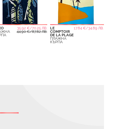
.
ХО
35.92 €/70.25 ЛВ.
LE
17.84 €/34.89 ЛВ.
.
АЖНА
44.90 €/87.82 ЛВ.
COMPTOIR
РПА
DE LA PLAGE
ПЛАЖНА
КЪРПА