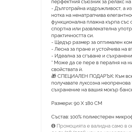
перфектния съюзник за релакс на
- Дълготрайна издръжливост, а из
нотка на ненатрапчива елегантнос
функционална плажна кърпа със с
спортна или развлекателна употре
практичността си.
- Щедър размер за оптимален ком
- Лесна за пране и устойчива на 
- Идеална за сгъване и съхранение
* Може да се пере в пералня на н
свойствата ѝ.
🎁 СПЕЦИАЛЕН ПОДАРЪК: Към всек
получавате луксозна неопренова 
съхранение на вашия мокър банск
Размери: 90 X 180 CM
Състав: 100% полиестерен микро
Промоцията е валидна само в о