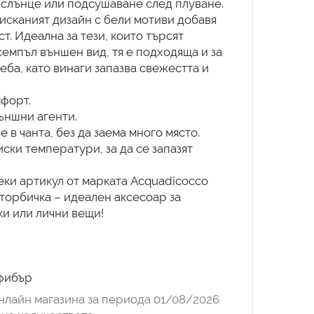
 слънце или подсушаване след плуване.
исканият дизайн с бели мотиви добавя
т. Идеална за тези, които търсят
емпъл външен вид, тя е подходяща и за
ба, като винаги запазва свежестта и
форт.
външни агенти.
 в чанта, без да заема много място.
иски температури, за да се запазят
и артикул от марката Acquadicocco
торбичка – идеален аксесоар за
и или лични вещи!
фибър
нлайн магазина за периода 01/08/2026