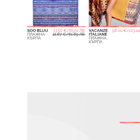
SOO BLUU
33.50 €/65.51 ЛВ.
VACANZE
58.00 €/113.44
ПЛАЖНА
41.87 €/81.89 ЛВ.
ITALIANE
КЪРПА
ПЛАЖНА
КЪРПА