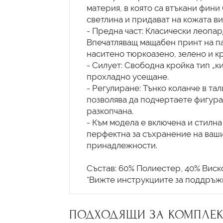
материя, в която са втъкани фини
светлина и придават на кожата в
- Предна част: Класически леопар
Впечатляващ мащабен принт на па
наситено тюркоазено, зелено и кр
- Силует: Свободна кройка тип „к
прохладно усещане.
- Регулиране: Тънко коланче в тал
позволява да подчертаете фигура
разкопчана.
- Към модела е включена и стилна
перфектна за съхранение на ваш
принадлежности.
Състав: 60% Полиестер, 40% Виско
ПОДХОДЯЩИ ЗА КОМПЛЕК