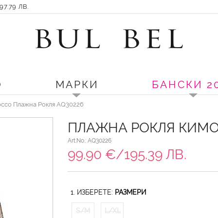
7.79 ЛВ.
О
МАРКИ
БАНСКИ 2
occo Плажна Рокля AQ30226
ПЛАЖНА РОКЛЯ КИМО
Art.No.: AQ30226
99.90 €/195.39 ЛВ.
1. ИЗБЕРЕТЕ:
РАЗМЕРИ
S/M
L/XL