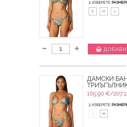
3. ИЗБЕРЕТЕ:
РАЗМЕР
S
M
L
1
ДОБАВИ
ДАМСКИ БАН
ТРИЪГЪЛНИК
105.90 €/207.1
3. ИЗБЕРЕТЕ:
РАЗМЕР
S
M