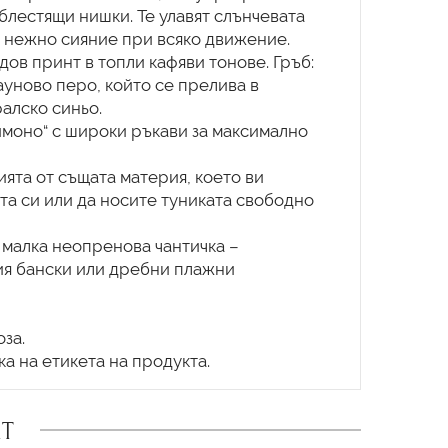
 блестящи нишки. Те улавят слънчевата
и нежно сияние при всяко движение.
дов принт в топли кафяви тонове. Гръб:
уново перо, който се прелива в
алско синьо.
имоно“ с широки ръкави за максимално
ията от същата материя, което ви
та си или да носите туниката свободно
 малка неопренова чантичка –
ия бански или дребни плажни
за.
Т