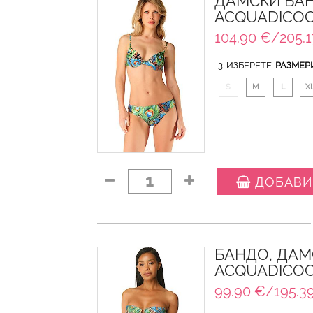
ДАМСКИ БАН
ACQUADICO
104.90 €/205.1
3. ИЗБЕРЕТЕ:
РАЗМЕР
S
M
L
X
1
ДОБАВИ
БАНДО, ДАМ
ACQUADICO
99.90 €/195.39