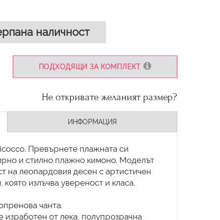
рпана наличност
ПОДХОДЯЩИ ЗА КОМПЛЕКТ
Не откривате желаният размер?
ИНФОРМАЦИЯ
icocco. Превърнете плажната си
ирно и стилно плажно кимоно. Моделът
ст на леопардовия десен с артистичен
, която излъчва увереност и класа.
опренова чанта.
е изработен от лека, полупрозрачна