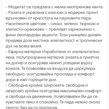
- Моделът се предлага с малка неопренова чанта.
- Ризата е украсена с изискан и модерен принт,
вдъхновен от красотата на пауновите пера.
Наситените цветове – синьо, зелено, тюркоаз и
златисто-оранжево – преливат хармонично с
фини леопардови акценти. Този уникален дизайн
придава доза мистика, елегантност и тропически
дух на всяка визия.
- Ефирна материя: Изработена от изключително
лека, полупрозрачна материя, ризата е приятна
на допир и осигурява нежно усещане върху
кожата. Тя позволява на въздуха да циркулира
свободно, осигурявайки прохлада и комфорт
дори в най-горещите дни.
- Свободна кройка: Широката, свободна и
овърсайз кройка осигурява максимален комфорт
и свобода на движение, позволявайки Ви да се
чувствате леко и спокойно. Тя пада нежно около
тялото, без да го притиска.