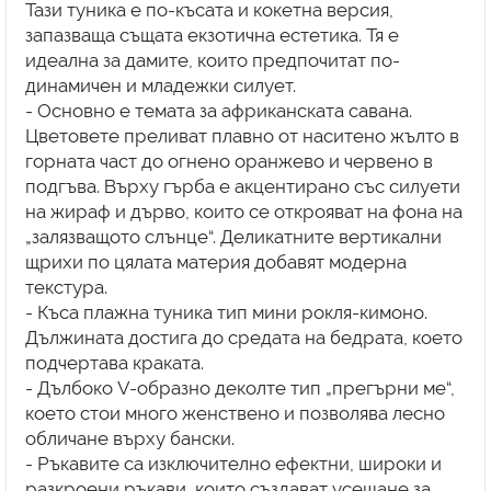
Тази туника е по-късата и кокетна версия,
запазваща същата екзотична естетика. Тя е
идеална за дамите, които предпочитат по-
динамичен и младежки силует.
- Основно е темата за африканската савана.
Цветовете преливат плавно от наситено жълто в
горната част до огнено оранжево и червено в
подгъва. Върху гърба е акцентирано със силуети
на жираф и дърво, които се открояват на фона на
„залязващото слънце“. Деликатните вертикални
щрихи по цялата материя добавят модерна
текстура.
- Къса плажна туника тип мини рокля-кимоно.
Дължината достига до средата на бедрата, което
подчертава краката.
- Дълбоко V-образно деколте тип „прегърни ме“,
което стои много женствено и позволява лесно
обличане върху бански.
- Ръкавите са изключително ефектни, широки и
разкроени ръкави, които създават усещане за