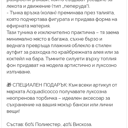
лекота и движение (тип „пеперуда“).
- Тънка връзка (колан) преминава през талията,
която подчертава фигурата и придава форма на
ефирната материя.
Тази туника е изключително практична – тя заема
минимално място в багажа, съхне бързо и
веднага превръща плажния облекло в стилен
аутфит за разходка по крайбрежната алея или за
коктейл на бара. Тъмните силуети върху топлия
фон придават на модела артистично и луксозно
излъчване.
🎁 СПЕЦИАЛЕН ПОДАРЪК: Към всеки артикул от
марката Acquadicocco получавате луксозна
неопренова торбичка – идеален аксесоар за
съхранение на вашия мокър бански или лични
вещи!
Състав: 60% Полиестер, 40% Вискоза.