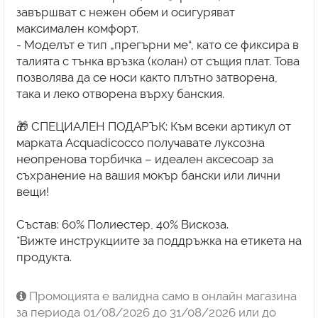
завършват с нежен обем и осигуряват
максимален комфорт.
- Моделът е тип „прегърни ме“, като се фиксира в
талията с тънка връзка (колан) от същия плат. Това
позволява да се носи както плътно затворена,
така и леко отворена върху банския.
🎁 СПЕЦИАЛЕН ПОДАРЪК: Към всеки артикул от
марката Acquadicocco получавате луксозна
неопренова торбичка – идеален аксесоар за
съхранение на вашия мокър бански или лични
вещи!
Състав: 60% Полиестер, 40% Вискоза.
*Вижте инструкциите за поддръжка на етикета на
продукта.
Промоцията е валидна само в онлайн магазина
за периода 01/08/2026 до 31/08/2026 или до