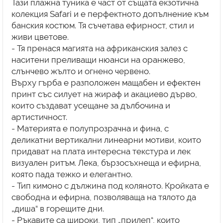
Тази плажна туника е част от същата екзотична
колекция Safari и е перфектното допълнение към
банския костюм. Тя съчетава ефирност, стил и
живи цветове.
- Тя пренася магията на африканския залез с
наситени преливащи нюанси на оранжево,
слънчево жълто и огнено червено.
Върху гърба е разположен мащабен и ефектен
принт със силует на жираф и акациево дърво,
които създават усещане за дълбочина и
артистичност.
- Материята е полупрозрачна и фина, с
деликатни вертикални линеарни мотиви, които
придават на плата интересна текстура и лек
визуален ритъм. Лека, бързосъхнеща и ефирна,
която пада тежко и елегантно.
- Тип кимоно с дължина под коляното. Кройката е
свободна и ефирна, позволяваща на тялото да
„диша“ в горещите дни.
- Ръкавите са широки, тип „прилеп“, които