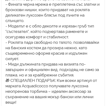
- Фината черна мрежа е преплетена със златни и
бронзови нишки, които придават на роклята
деликатен луксозен блясък под лъчите на
слънцето.
- Моделът е с обло деколте и изрязан гръб тип
"състезател", който подчертава раменете и
осигурява комфорт и стабилност.
- Роклята пада свободно по тялото, позволявайки
на банския костюм да прозира нежно, като
същевременно оформя красив и издължен
силует.
- Миди дължината придава на визията по-
завършен и официален вид, подходящ не само за
плажа, но и за крайбрежни събития.
🎁 СПЕЦИАЛЕН ПОДАРЪК: Към всеки артикул от
марката Acquadicocco получавате луксозна
неопренова торбичка – идеален аксесоар за
съхранение на вашия мокър бански или лични
вещи!