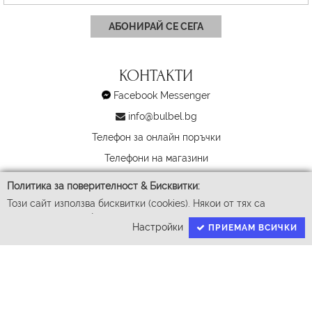
АБОНИРАЙ СЕ СЕГА
КОНТАКТИ
Facebook Messenger
info@bulbel.bg
Телефон за онлайн поръчки
Телефони на магазини
facebook/bulbel.bg
Политика за поверителност & Бисквитки:
instagram/bulbel.bg
Този сайт използва бисквитки (cookies). Някои от тях са
задължителни за функционирането му, докато други ни
За търговци
Настройки
ПРИЕМАМ ВСИЧКИ
помагат да подобрим Вашето преживяване. За да доставим
успешно Вашите покупки ние събираме и обработваме
личните ви данни. За гарантиране на правата Ви според GDPR
имаме нужда от Вашето съгласие.
Натискайки бутона "Приемам всички" давате съгласие да
обработваме вашите данни чрез процесите детайлно описани