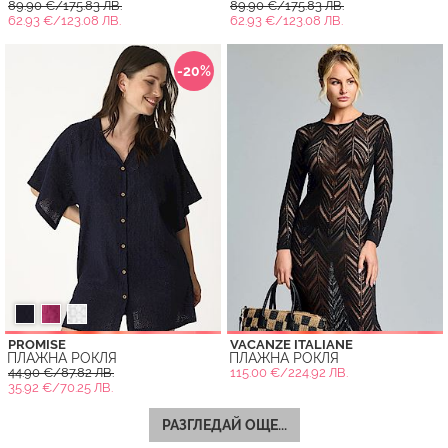
89.90 €/175.83 ЛВ.
89.90 €/175.83 ЛВ.
62.93 €/123.08 ЛВ.
62.93 €/123.08 ЛВ.
-20%
PROMISE
VACANZE ITALIANE
ПЛАЖНА РОКЛЯ
ПЛАЖНА РОКЛЯ
44.90 €/87.82 ЛВ.
115.00 €/224.92 ЛВ.
35.92 €/70.25 ЛВ.
РАЗГЛЕДАЙ ОЩЕ...