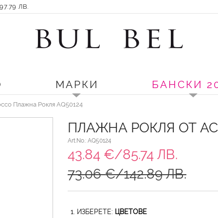
7.79 ЛВ.
О
МАРКИ
БАНСКИ 2
occo Плажна Рокля AQ50124
ПЛАЖНА РОКЛЯ ОТ A
Art.No.: AQ50124
43.84 €/85.74 ЛВ.
73.06 €/142.89 ЛВ.
1. ИЗБЕРЕТЕ:
ЦВЕТОВЕ