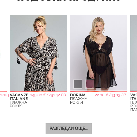
212.99 ЛВ.
VACANZE
149.00 €/291.42 ЛВ.
DORINA
22.00 €/43.03 ЛВ.
VA
ITALIANE
ПЛАЖНА
ITA
ПЛАЖНА
РОКЛЯ
ПЛ
РОКЛЯ
РО
ПА
РАЗГЛЕДАЙ ОЩЕ...