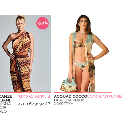
-30%
CANZE
32.90 €/64.35 ЛВ.
ACQUADICOCCO
89.90 €/175.83 ЛВ.
LIANE
ПЛАЖНА РОКЛЯ
АЖНА
47.00 €/91.92 ЛВ.
ЖИЛЕТКА
КЛЯ
РЕО