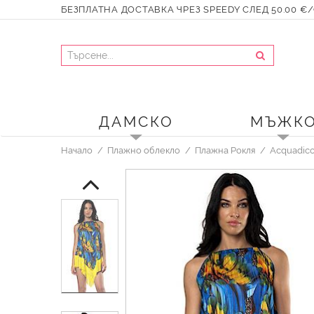
БЕЗПЛАТНА ДОСТАВКА ЧРЕЗ SPEEDY СЛЕД 50.00 €/9
ДАМСКО
МЪЖК
Начало
Плажно облекло
Плажна Рокля
Acquadic