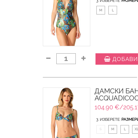
3. ИЗБЕРЕТЕ:
РАЗМЕР
M
L
1
ДОБАВИ
ДАМСКИ БАН
ACQUADICO
104.90 €/205.1
3. ИЗБЕРЕТЕ:
РАЗМЕР
S
M
L
X