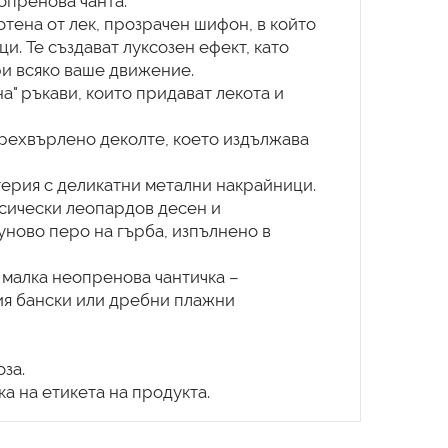
опренова чанта.
тена от лек, прозрачен шифон, в който
и. Те създават луксозен ефект, като
ри всяко ваше движение.
на" ръкави, които придават лекота и
прехвърлено деколте, което издължава
атерия с деликатни метални накрайници.
асически леопардов десен и
уново перо на гърба, изпълнено в
 малка неопренова чантичка –
ия бански или дребни плажни
за.