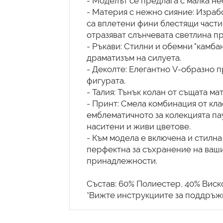
- Моделът се предлага с малка не
- Материя с нежно сияние: Израбо
са вплетени фини блестящи частиц
отразяват слънчевата светлина п
- Ръкави: Стилни и обемни "камба
драматизъм на силуета.
- Деколте: Елегантно V-образно 
фигурата.
- Талия: Тънък колан от същата м
- Принт: Смела комбинация от кл
емблематичното за колекцията па
наситени и живи цветове.
- Към модела е включена и стилна
перфектна за съхранение на ваш
принадлежности.
Състав: 60% Полиестер, 40% Виско