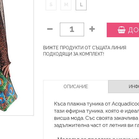
S
M
L
1
ДО
ВИЖТЕ ПРОДУКТИ ОТ СЪЩАТА ЛИНИЯ
ПОДХОДЯЩИ ЗА КОМПЛЕКТ!
ОПИСАНИЕ
ИНФ
Къса плажна туника от Acquadico
тази ефирна туника, която е иде
висша мода. Със своята закачлива
задължителна част от летния ви г