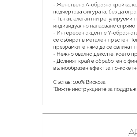
- Женствена A-образна кройка, ко
подчертава фигурата, без да огр
- Тънки, елегантни регулируеми п
индивидуално напасване спрямо 
- Интересен акцент е Y-образнат
се събират в метален пръстен. То
презрамките няма да се свличат п
- Нежно овално деколте, което п
- Долният край е обработен с фин
вълнообразен ефект за по-кокетн
Състав: 100% Вискоза
*Вижте инструкциите за поддръжк