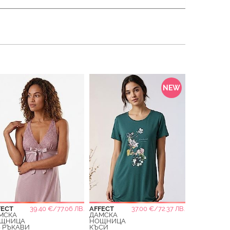
NEW
FECT
39.40 €/77.06 ЛВ.
AFFECT
37.00 €/72.37 ЛВ.
МСКА
ДАМСКА
ЩНИЦА
НОЩНИЦА
З РЪКАВИ
КЪСИ