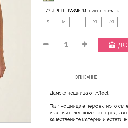
2. ИЗБЕРЕТЕ:
РАЗМЕРИ
ТАБЛИЦА С РАЗМЕРИ
S
M
L
XL
2XL
1
ДО
ОПИСАНИЕ
Дамска нощница от Affect
Тази нощница е перфектното съч
изключителен комфорт, предназна
качествените материи и естетичн