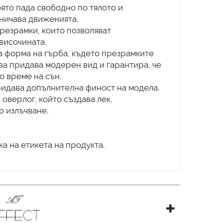
ято пада свободно по тялото и
аничава движенията.
резрамки, които позволяват
височината.
а форма на гърба, където презрамките
ва придава модерен вид и гарантира, че
о време на сън.
ридава допълнителна финост на модела.
 оверлог, който създава лек,
о излъчване.
а на етикета на продукта.