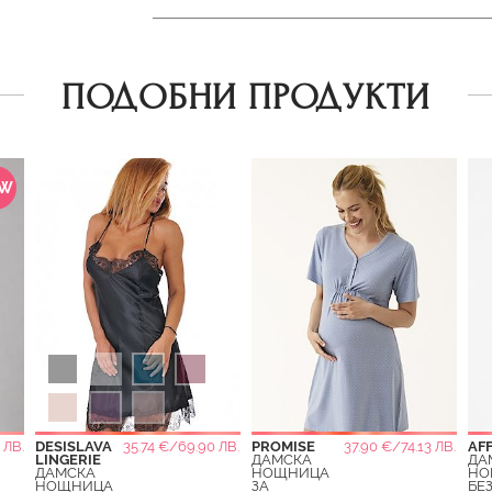
ПОДОБНИ ПРОДУКТИ
EW
 ЛВ.
DESISLAVA
35.74 €/69.90 ЛВ.
PROMISE
37.90 €/74.13 ЛВ.
AF
LINGERIE
ДАМСКА
ДА
ДАМСКА
НОЩНИЦА
НО
НОЩНИЦА
ЗА
БЕ