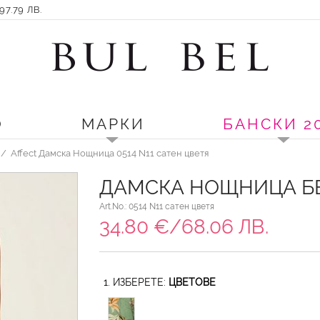
7.79 ЛВ.
О
МАРКИ
БАНСКИ 2
Affect Дамска Нощница 0514 N11 сатен цветя
ДАМСКА НОЩНИЦА БЕ
Art.No.: 0514 N11 сатен цветя
34.80 €/68.06 ЛВ.
1. ИЗБЕРЕТЕ:
ЦВЕТОВЕ