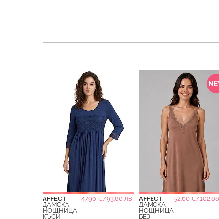
N
AFFECT
47.96 €/93.80 ЛВ.
AFFECT
52.60 €/102.88
ДАМСКА
ДАМСКА
НОЩНИЦА
НОЩНИЦА
КЪСИ
БЕЗ