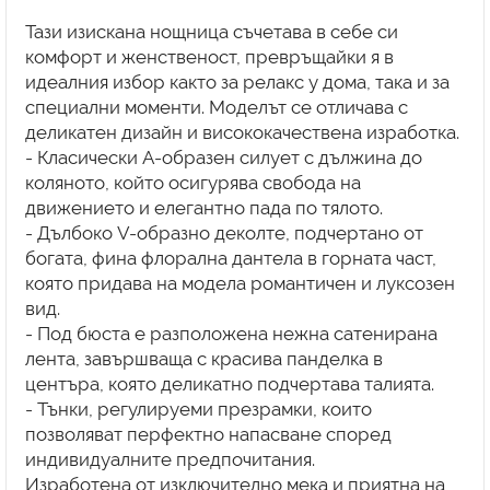
Тази изискана нощница съчетава в себе си
комфорт и женственост, превръщайки я в
идеалния избор както за релакс у дома, така и за
специални моменти. Моделът се отличава с
деликатен дизайн и висококачествена изработка.
- Класически A-образен силует с дължина до
коляното, който осигурява свобода на
движението и елегантно пада по тялото.
- Дълбоко V-образно деколте, подчертано от
богата, фина флорална дантела в горната част,
която придава на модела романтичен и луксозен
вид.
- Под бюста е разположена нежна сатенирана
лента, завършваща с красива панделка в
центъра, която деликатно подчертава талията.
- Тънки, регулируеми презрамки, които
позволяват перфектно напасване според
индивидуалните предпочитания.
Изработена от изключително мека и приятна на