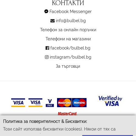
КОНТАКТИ
Facebook Messenger
info@bulbel.bg
Телефон за онлайн поръчки
Телефони на магазини
facebook/bulbel.bg
instagram/bulbel.bg
За търговци
Политика за поверителност & Бисквитки:
Този сайт използва бисквитки (cookies). Някои от тях са
© 2026 Бул-Бел ЕООД
задължителни за функционирането му, докато други ни
Всички права запазени