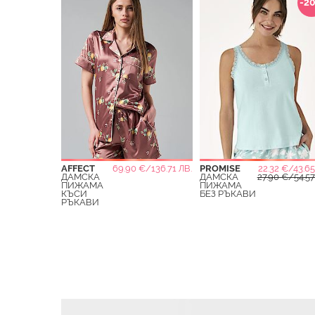
-2
AFFECT
69.90 €/136.71 ЛВ.
PROMISE
22.32 €/43.65
ДАМСКА
ДАМСКА
27.90 €/54.57
ПИЖАМА
ПИЖАМА
КЪСИ
БЕЗ РЪКАВИ
РЪКАВИ