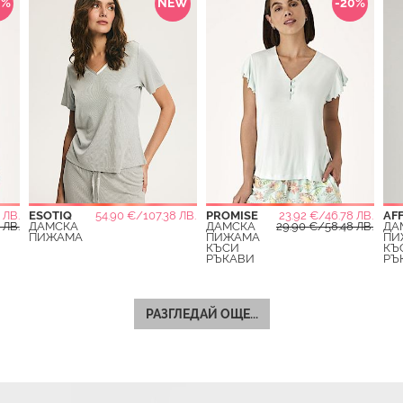
0%
NEW
-20%
 ЛВ.
ESOTIQ
54.90 €/107.38 ЛВ.
PROMISE
23.92 €/46.78 ЛВ.
AF
 ЛВ.
ДАМСКА
ДАМСКА
29.90 €/58.48 ЛВ.
ДА
ПИЖАМА
ПИЖАМА
ПИ
КЪСИ
КЪ
РЪКАВИ
РЪ
РАЗГЛЕДАЙ ОЩЕ...