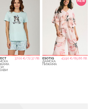
NEW
FECT
37.00 €/72.37 ЛВ.
ESOTIQ
43.90 €/85.86 ЛВ.
МСКА
ДАМСКА
ЖАМА
ПИЖАМА
СИ
КАВИ