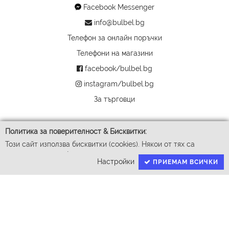
Facebook Messenger
info@bulbel.bg
Телефон за онлайн поръчки
Телефони на магазини
facebook/bulbel.bg
instagram/bulbel.bg
За търговци
Политика за поверителност & Бисквитки:
Този сайт използва бисквитки (cookies). Някои от тях са
задължителни за функционирането му, докато други ни
Настройки
ПРИЕМАМ ВСИЧКИ
помагат да подобрим Вашето преживяване. За да доставим
успешно Вашите покупки ние събираме и обработваме
личните ви данни. За гарантиране на правата Ви според GDPR
имаме нужда от Вашето съгласие.
© 2026 Бул-Бел ЕООД
Натискайки бутона "Приемам всички" давате съгласие да
Всички права запазени
обработваме вашите данни чрез процесите детайлно описани