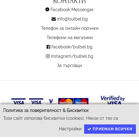
КОНТАКТИ
Facebook Messenger
info@bulbel.bg
Телефон за онлайн поръчки
Телефони на магазини
facebook/bulbel.bg
instagram/bulbel.bg
За търговци
Политика за поверителност & Бисквитки:
Този сайт използва бисквитки (cookies). Някои от тях са
задължителни за функционирането му, докато други ни
Настройки
ПРИЕМАМ ВСИЧКИ
помагат да подобрим Вашето преживяване. За да доставим
© 2026 Бул-Бел ЕООД
Всички права запазени
успешно Вашите покупки ние събираме и обработваме