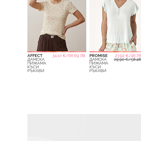
AFFECT
34.10 €/66.69 ЛВ.
PROMISE
23.92 €/46.78
ДАМСКА
ДАМСКА
29.90 €/58.48
ПИЖАМА
ПИЖАМА
КЪСИ
КЪСИ
РЪКАВИ
РЪКАВИ