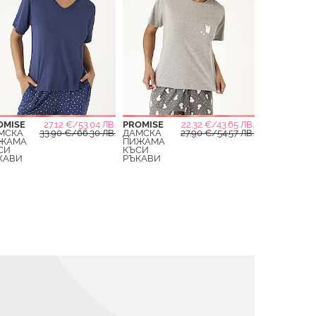
OMISE
27.12 €/53.04 ЛВ.
PROMISE
22.32 €/43.65 ЛВ.
МСКА
33.90 €/66.30 ЛВ.
ДАМСКА
27.90 €/54.57 ЛВ.
ЖАМА
ПИЖАМА
СИ
КЪСИ
КАВИ
РЪКАВИ