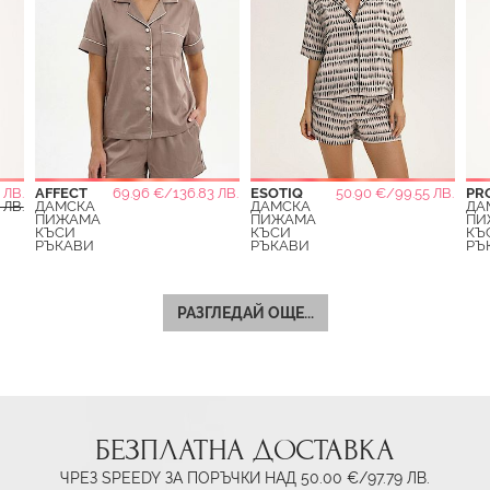
 ЛВ.
AFFECT
69.96 €/136.83 ЛВ.
ESOTIQ
50.90 €/99.55 ЛВ.
PR
 ЛВ.
ДАМСКА
ДАМСКА
ДА
ПИЖАМА
ПИЖАМА
ПИ
КЪСИ
КЪСИ
КЪ
РЪКАВИ
РЪКАВИ
РЪ
РАЗГЛЕДАЙ ОЩЕ...
БЕЗПЛАТНА ДОСТАВКА
ЧРЕЗ SPEEDY ЗА ПОРЪЧКИ НАД 50.00 €/97.79 ЛВ.