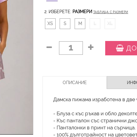
2. ИЗБЕРЕТЕ:
РАЗМЕРИ
ТАБЛИЦА С РАЗМЕРИ
XS
S
M
L
XL
1
ДО
ОПИСАНИЕ
ИНФ
Дамска пижама изработена в две 
- Блуза с къс ръкав и обло деколте
- Къс панталон със странични дж
- Панталонки в принт на сърчица.
- 100% дълготрайност на цветовет