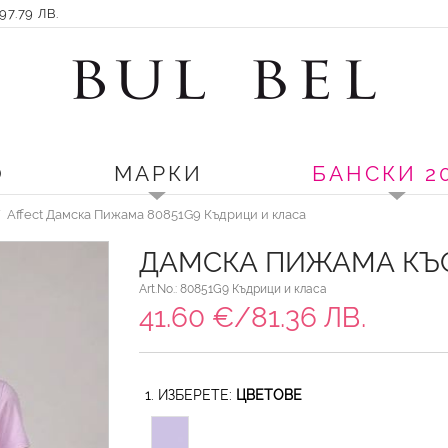
7.79 ЛВ.
О
МАРКИ
БАНСКИ 2
Affect Дамска Пижама 80851G9 Къдрици и класа
ДАМСКА ПИЖАМА КЪС
Art.No.: 80851G9 Къдрици и класа
41.60 €/81.36 ЛВ.
1. ИЗБЕРЕТЕ:
ЦВЕТОВЕ