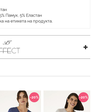
стан
,5% Памук, 5% Еластан
-20%
-20%