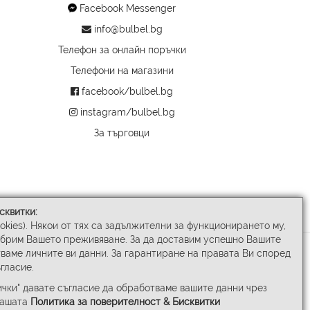
Facebook Messenger
info@bulbel.bg
Телефон за онлайн поръчки
Телефони на магазини
facebook/bulbel.bg
instagram/bulbel.bg
За търговци
сквитки:
ookies). Някои от тях са задължителни за функционирането му,
обрим Вашето преживяване. За да доставим успешно Вашите
ваме личните ви данни. За гарантиране на правата Ви според
гласие.
чки" давате съгласие да обработваме вашите данни чрез
нашата
Политика за поверителност & Бисквитки