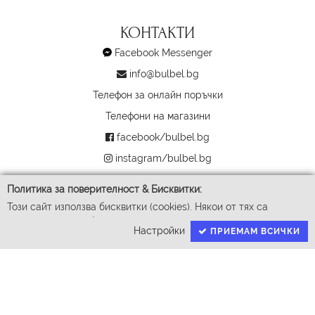
КОНТАКТИ
Facebook Messenger
info@bulbel.bg
Телефон за онлайн поръчки
Телефони на магазини
facebook/bulbel.bg
instagram/bulbel.bg
За търговци
Политика за поверителност & Бисквитки:
Този сайт използва бисквитки (cookies). Някои от тях са
задължителни за функционирането му, докато други ни
Настройки
ПРИЕМАМ ВСИЧКИ
помагат да подобрим Вашето преживяване. За да доставим
успешно Вашите покупки ние събираме и обработваме
личните ви данни. За гарантиране на правата Ви според GDPR
имаме нужда от Вашето съгласие.
Натискайки бутона "Приемам всички" давате съгласие да
обработваме вашите данни чрез процесите детайлно описани