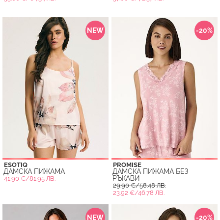
NEW
-20%
ESOTIQ
PROMISE
ДАМСКА ПИЖАМА
ДАМСКА ПИЖАМА БЕЗ
РЪКАВИ
41.90 €/81.95 ЛВ.
29.90 €/58.48 ЛВ.
23.92 €/46.78 ЛВ.
NEW
-20%