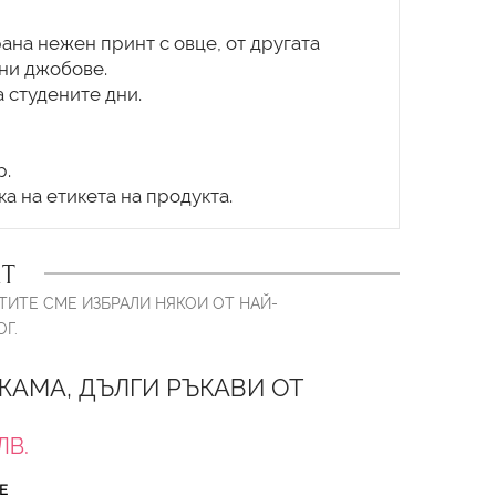
рана нежен принт с овце, от другата
чни джобове.
 студените дни.
р.
Т
ТИТЕ СМЕ ИЗБРАЛИ НЯКОИ ОТ НАЙ-
Г.
АМА, ДЪЛГИ РЪКАВИ ОТ
ЛВ.
Е