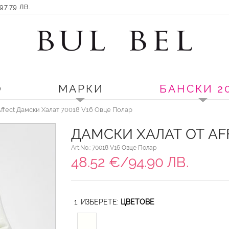
7.79 ЛВ.
О
МАРКИ
БАНСКИ 2
ffect Дамски Халат 70018 V16 Овце Полар
ДАМСКИ ХАЛАТ ОТ AF
Art.No.: 70018 V16 Овце Полар
48.52 €/94.90 ЛВ.
1. ИЗБЕРЕТЕ:
ЦВЕТОВЕ