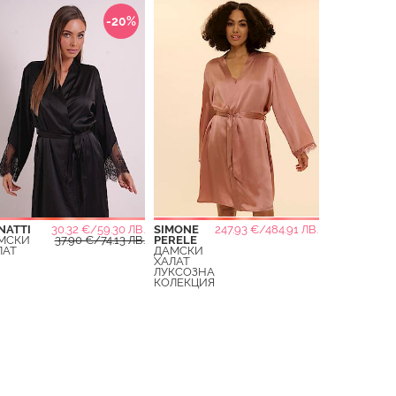
-20%
NATTI
30.32 €/59.30 ЛВ.
SIMONE
247.93 €/484.91 ЛВ.
МСКИ
37.90 €/74.13 ЛВ.
PERELE
ЛАТ
ДАМСКИ
ХАЛАТ
ЛУКСОЗНА
КОЛЕКЦИЯ