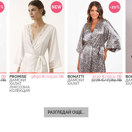
0%
NEW
-20%
 ЛВ.
PROMISE
58.90 €/115.20 ЛВ.
BONATTI
30.22 €/59.11 ЛВ.
BO
 ЛВ.
ДАМСКИ
ДАМСКИ
37.78 €/73.89 ЛВ.
ДА
ХАЛАТ
ХАЛАТ
ХА
ЛУКСОЗНА
КОЛЕКЦИЯ
РАЗГЛЕДАЙ ОЩЕ...