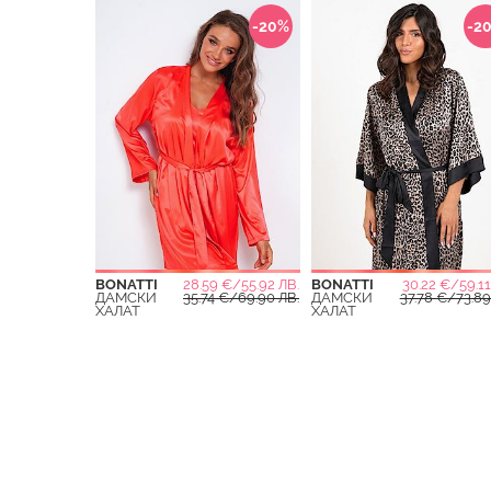
-20%
-2
BONATTI
28.59 €/55.92 ЛВ.
BONATTI
30.22 €/59.11
ДАМСКИ
35.74 €/69.90 ЛВ.
ДАМСКИ
37.78 €/73.89
ХАЛАТ
ХАЛАТ