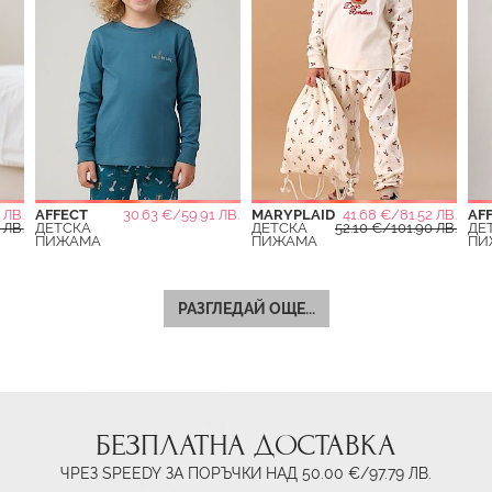
 ЛВ.
AFFECT
30.63 €/59.91 ЛВ.
MARYPLAID
41.68 €/81.52 ЛВ.
AF
 ЛВ.
ДЕТСКА
ДЕТСКА
52.10 €/101.90 ЛВ.
ДЕ
ПИЖАМА
ПИЖАМА
ПИ
РАЗГЛЕДАЙ ОЩЕ...
БЕЗПЛАТНА ДОСТАВКА
ЧРЕЗ SPEEDY ЗА ПОРЪЧКИ НАД 50.00 €/97.79 ЛВ.