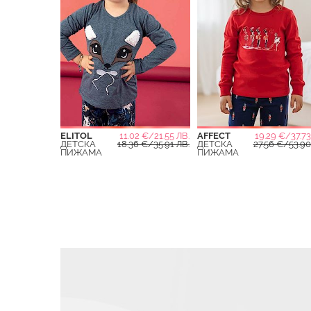
ELITOL
11.02 €/21.55 ЛВ.
AFFECT
19.29 €/37.73
ДЕТСКА
18.36 €/35.91 ЛВ.
ДЕТСКА
27.56 €/53.90
ПИЖАМА
ПИЖАМА