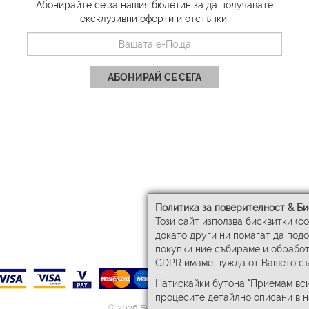
Абонирайте се за нашия бюлетин за да получавате
ексклузивни оферти и отстъпки.
АБОНИРАЙ СЕ СЕГА
Политика за поверителност & Би
Този сайт използва бисквитки (c
докато други ни помагат да под
покупки ние събираме и обработ
GDPR имаме нужда от Вашето съ
Натискайки бутона "Приемам вси
процесите детайлно описани в 
© 2026 Бул-Бел ЕООД