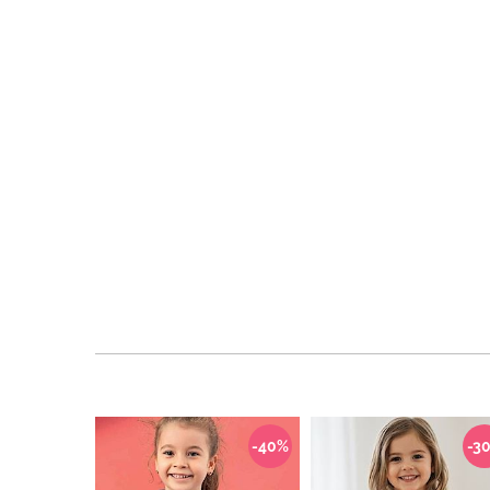
-40%
-3