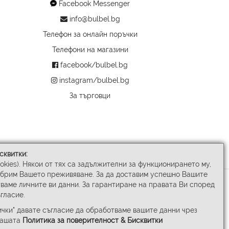
Facebook Messenger
info@bulbel.bg
Телефон за онлайн поръчки
Телефони на магазини
facebook/bulbel.bg
instagram/bulbel.bg
За търговци
сквитки:
ookies). Някои от тях са задължителни за функционирането му,
обрим Вашето преживяване. За да доставим успешно Вашите
ваме личните ви данни. За гарантиране на правата Ви според
гласие.
чки" давате съгласие да обработваме вашите данни чрез
нашата
Политика за поверителност & Бисквитки