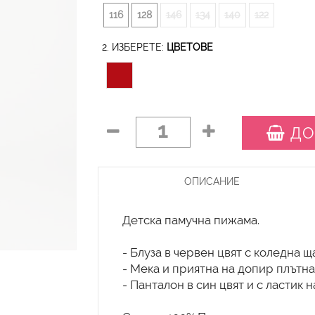
116
128
146
134
140
122
2. ИЗБЕРЕТЕ:
ЦВЕТОВЕ
1
ДО
ОПИСАНИЕ
Детска памучна пижама.
- Блуза в червен цвят с коледна щ
- Мека и приятна на допир плътна
- Панталон в син цвят и с ластик н