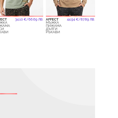
FECT
34.10 €/66.69 ЛВ.
AFFECT
44.94 €/87.89 ЛВ.
ЖКА
МЪЖКА
ЖАМА
ПИЖАМА
СИ
ДЪЛГИ
КАВИ
РЪКАВИ