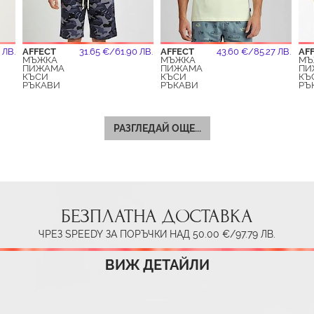
 ЛВ.
AFFECT
31.65 €/61.90 ЛВ.
AFFECT
43.60 €/85.27 ЛВ.
AF
МЪЖКА
МЪЖКА
МЪ
ПИЖАМА
ПИЖАМА
ПИ
КЪСИ
КЪСИ
КЪ
РЪКАВИ
РЪКАВИ
РЪ
РАЗГЛЕДАЙ ОЩЕ...
БЕЗПЛАТНА ДОСТАВКА
ЧРЕЗ SPEEDY ЗА ПОРЪЧКИ НАД 50.00 €/97.79 ЛВ.
ВИЖ ДЕТАЙЛИ