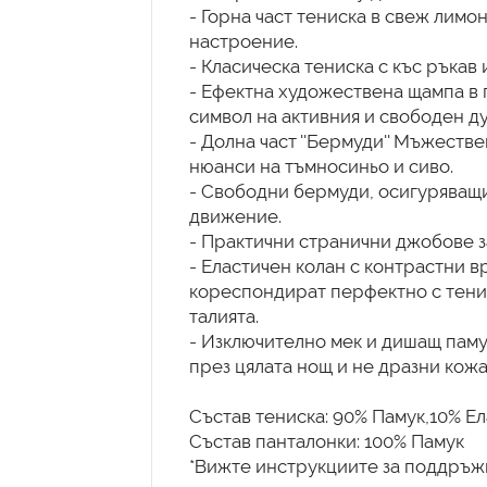
- Горна част тениска в свеж лимо
настроение.
- Класическа тениска с къс ръкав 
- Ефектна художествена щампа в 
символ на активния и свободен ду
- Долна част ''Бермуди'' Мъжеств
нюанси на тъмносиньо и сиво.
- Свободни бермуди, осигуряващ
движение.
- Практични странични джобове з
- Еластичен колан с контрастни вр
кореспондират перфектно с тенис
талията.
- Изключително мек и дишащ паму
през цялата нощ и не дразни кожа
Състав тениска: 90% Памук,10% Е
Състав панталонки: 100% Памук