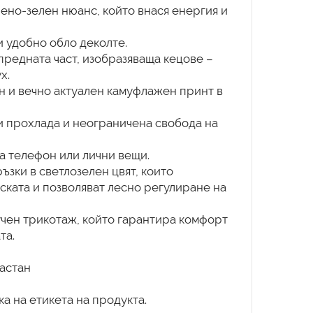
нено-зелен нюанс, който внася енергия и
и удобно обло деколте.
предната част, изобразяваща кецове –
х.
ен и вечно актуален камуфлажен принт в
и прохлада и неограничена свобода на
а телефон или лични вещи.
ъзки в светлозелен цвят, които
ката и позволяват лесно регулиране на
чен трикотаж, който гарантира комфорт
та.
ластан