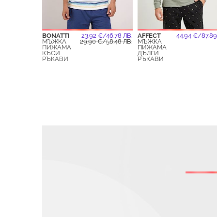
BONATTI
23.92 €/46.78 ЛВ.
AFFECT
44.94 €/87.89
МЪЖКА
29.90 €/58.48 ЛВ.
МЪЖКА
ПИЖАМА
ПИЖАМА
КЪСИ
ДЪЛГИ
РЪКАВИ
РЪКАВИ