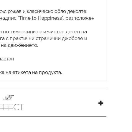
къс ръкав и класическо обло деколте.
надпис "Time to Happiness", разположен
нтно тъмносиньо с изчистен десен на
га с практични странични джобове и
 на движението.
ластан