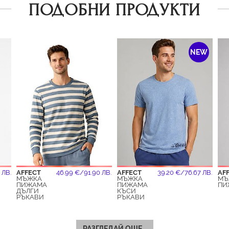
ПОДОБНИ ПРОДУКТИ
NEW
 ЛВ.
AFFECT
46.99 €/91.90 ЛВ.
AFFECT
39.20 €/76.67 ЛВ.
AF
МЪЖКА
МЪЖКА
МЪ
ПИЖАМА
ПИЖАМА
ПИ
ДЪЛГИ
КЪСИ
РЪКАВИ
РЪКАВИ
РАЗГЛЕДАЙ ОЩЕ...