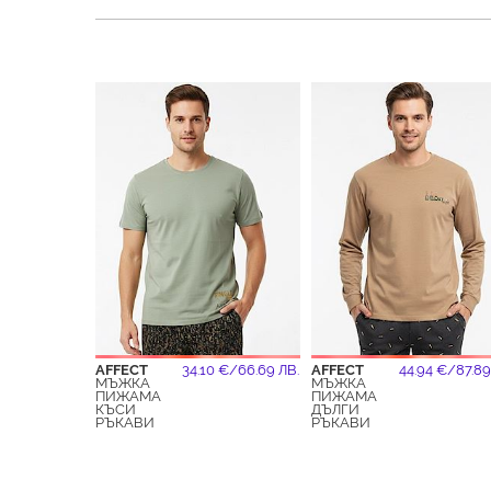
AFFECT
34.10 €/66.69 ЛВ.
AFFECT
44.94 €/87.89
МЪЖКА
МЪЖКА
ПИЖАМА
ПИЖАМА
КЪСИ
ДЪЛГИ
РЪКАВИ
РЪКАВИ