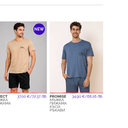
NEW
FECT
37.00 €/72.37 ЛВ.
PROMISE
34.90 €/68.26 ЛВ.
ЖКА
МЪЖКА
ЖАМА
ПИЖАМА
КЪСИ
РЪКАВИ