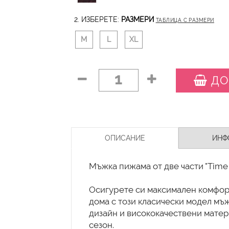
2. ИЗБЕРЕТЕ:
РАЗМЕРИ
ТАБЛИЦА С РАЗМЕРИ
M
L
XL
1
ДО
ОПИСАНИЕ
ИНФ
Мъжка пижама от две части "Time t
Осигурете си максимален комфорт
дома с този класически модел мъ
дизайн и висококачествени матер
сезон.