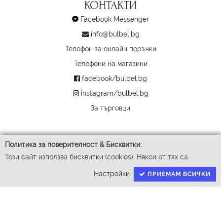
КОНТАКТИ
Facebook Messenger
info@bulbel.bg
Телефон за онлайн поръчки
Телефони на магазини
facebook/bulbel.bg
instagram/bulbel.bg
За търговци
Политика за поверителност & Бисквитки:
Този сайт използва бисквитки (cookies). Някои от тях са
задължителни за функционирането му, докато други ни
Настройки
ПРИЕМАМ ВСИЧКИ
помагат да подобрим Вашето преживяване. За да доставим
успешно Вашите покупки ние събираме и обработваме
личните ви данни. За гарантиране на правата Ви според GDPR
имаме нужда от Вашето съгласие.
© 2026 Бул-Бел ЕООД
Всички права запазени