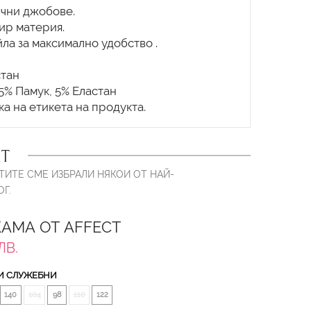
ични джобове.
ир материя.
ла за максимално удобство .
стан
,5% Памук, 5% Еластан
Т
ТИТЕ СМЕ ИЗБРАЛИ НЯКОИ ОТ НАЙ-
Г.
АМА ОТ AFFECT
ЛВ.
И СЛУЖЕБНИ
140
104
98
110
122