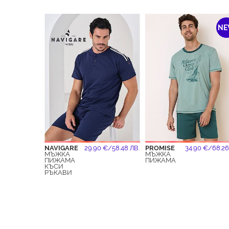
N
NAVIGARE
29.90 €/58.48 ЛВ.
PROMISE
34.90 €/68.26
МЪЖКА
МЪЖКА
ПИЖАМА
ПИЖАМА
КЪСИ
РЪКАВИ