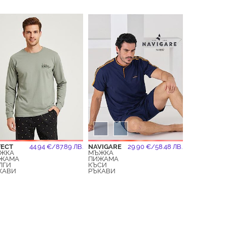
FECT
44.94 €/87.89 ЛВ.
NAVIGARE
29.90 €/58.48 ЛВ.
ЖКА
МЪЖКА
ЖАМА
ПИЖАМА
ЛГИ
КЪСИ
КАВИ
РЪКАВИ