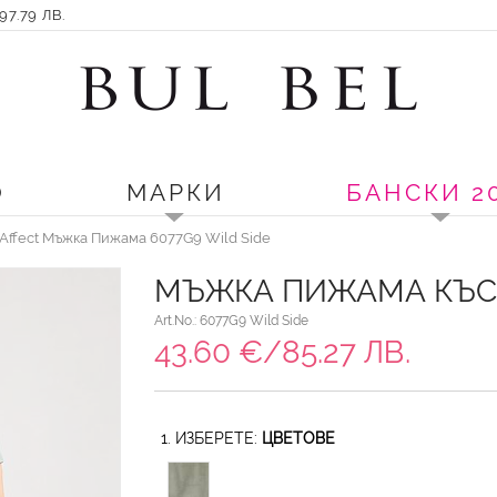
7.79 ЛВ.
О
МАРКИ
БАНСКИ 2
Affect Мъжка Пижама 6077G9 Wild Side
МЪЖКА ПИЖАМА КЪСИ
Art.No.: 6077G9 Wild Side
43.60 €/85.27 ЛВ.
1. ИЗБЕРЕТЕ:
ЦВЕТОВЕ