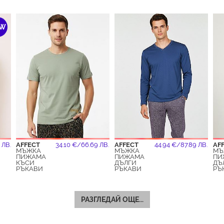
EW
 ЛВ.
AFFECT
34.10 €/66.69 ЛВ.
AFFECT
44.94 €/87.89 ЛВ.
AF
МЪЖКА
МЪЖКА
МЪ
ПИЖАМА
ПИЖАМА
ПИ
КЪСИ
ДЪЛГИ
ДЪ
РЪКАВИ
РЪКАВИ
РЪ
РАЗГЛЕДАЙ ОЩЕ...